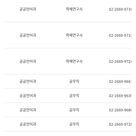
명,
교
공공언어과
학예연구사
02-2669-9738
직
육
위/
연
직
수
급,
과
전
어
공공언어과
학예연구사
02-2669-9733
화,
문
담
연
당
구
업
실
무)
어
공공언어과
학예연구사
02-2669-9724
문
연
구
과
공공언어과
공무직
02-2669-9667
어
문
연
공공언어과
공무직
02-2669-9639
구
과
(사
공공언어과
공무직
02-2669-9680
전
팀)
언
공공언어과
공무직
02-2669-9728
어
정