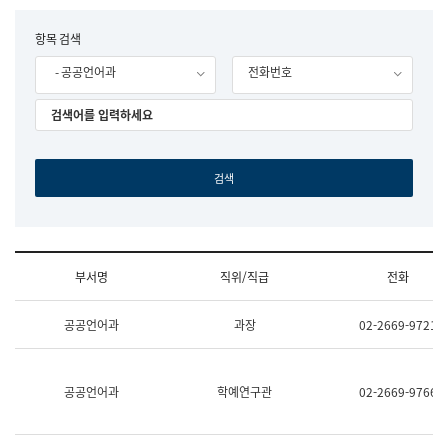
립
국
F
항목 검색
어
o
원
- 공공언어과
전화번호
r
조
m
직
도
국
어
원
원
장
기
획
연
수
부서명
직위/직급
전화
부
기
조
획
공공언어과
과장
02-2669-9721
직
운
및
영
업
과
무
공
공공언어과
학예연구관
02-2669-9766
소
공
개
언
(부
어
서
과