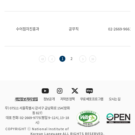
수어점자진흥과
공무직
02-2669-9661
첫 페이지
이전 페이지
다음 페이지
마지막 페이지
1
2
Youtube
Instagram
Twitter
blog
개인정보 처리 방침
정보공개
저작권 정책
무료 배포 프로그램
오시는 길
바로 가기
문체부와 소속기관
우) 07511 서울특별시 강서구 금낭화로 154(방화
동 827)
대표 전화: 02-2669-9775(평일 9~12시, 13~18
시)
COPYRIGHT ⓒ National Institute of
Korean Language ALL RIGHTS RESERVED.