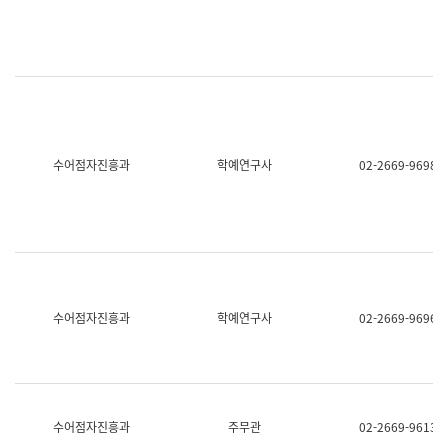
명,
교
직
육
위/
연
직
수
급,
과
전
어
화,
문
담
연
당
구
수어점자진흥과
학예연구사
02-2669-9698
업
실
무)
어
문
연
구
과
어
문
연
수어점자진흥과
학예연구사
02-2669-9696
구
과
(사
전
팀)
언
어
수어점자진흥과
주무관
02-2669-9613
정