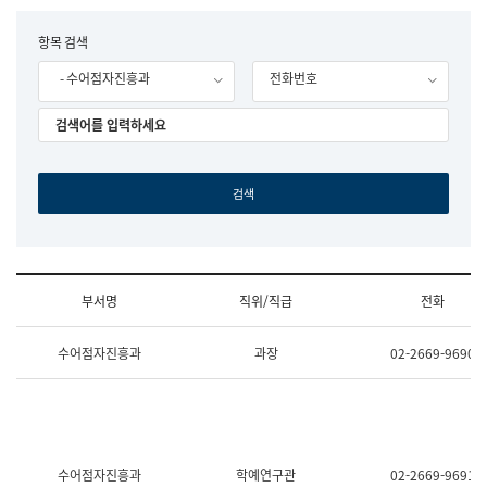
립
국
F
항목 검색
어
o
원
- 수어점자진흥과
전화번호
r
조
m
직
도
국
어
원
원
장
기
획
연
수
부서명
직위/직급
전화
부
기
조
획
수어점자진흥과
과장
02-2669-9690
직
운
및
영
업
과
무
공
소
공
개
언
(부
어
수어점자진흥과
학예연구관
02-2669-9691
서
과