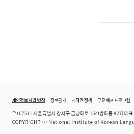
개인정보 처리 방침
정보공개
저작권 정책
무료 배포 프로그램
우) 07511 서울특별시 강서구 금낭화로 154(방화동 827)
대표 
COPYRIGHT ⓒ National Institute of Korean Lan