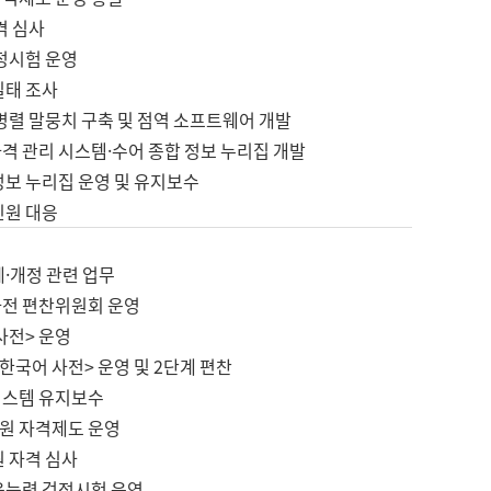
격 심사
검정시험 운영
실태 조사
병렬 말뭉치 구축 및 점역 소프트웨어 개발
격 관리 시스템·수어 종합 정보 누리집 개발
정보 누리집 운영 및 유지보수
민원 대응
제·개정 관련 업무
사전 편찬위원회 운영
사전> 운영
한국어 사전> 운영 및 2단계 편찬
시스템 유지보수
원 자격제도 운영
원 자격 심사
육능력 검정시험 운영