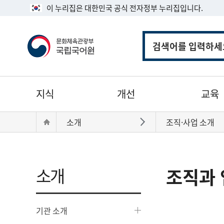
이 누리집은 대한민국 공식 전자정부 누리집입니다.
통
합
검
색
주
지식
개선
교육
메
뉴
현
Home
소개
조직·사업 소개
바로가기
재
위
치:
소개
조직과 
기관 소개