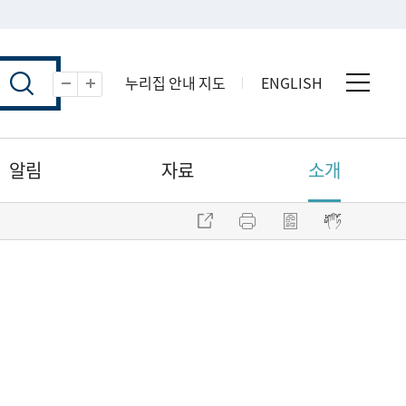
누리집 안내 지도
ENGLISH
전체 
축소
확대
알림
자료
소개
주소 복사
프린트
점자파일 내려받기
점자뷰어 보