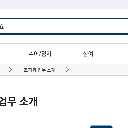
수어/점자
참여
조직과 업무 소개
바로가기
바로가기
업무 소개