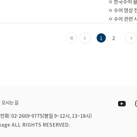
ㅇ 한국수어 활
ㅇ 수어 영상 
ㅇ 수어 관련 
첫 페이지
이전 페이지
1
2
Yout
오시는 길
전화: 02-2669-9775(평일 9~12시, 13~18시)
guage ALL RIGHTS RESERVED.