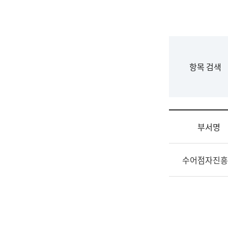
국
립
국
어
원
F
항목 검색
조
o
직
r
도
m
국
어
부서명
원
원
조
장
수어점자진흥
직
기
및
획
업
연
무
수
소
부
개
기