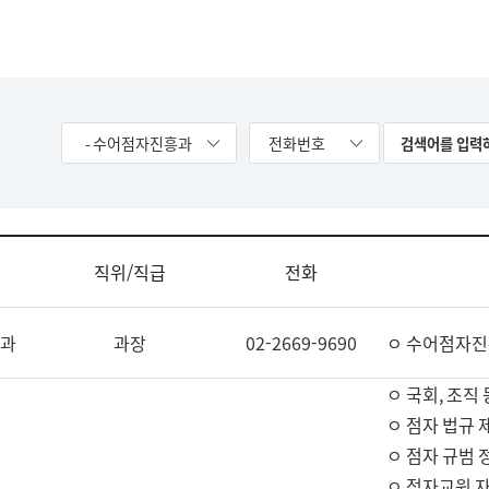
- 수어점자진흥과
전화번호
직위/직급
전화
과
과장
02-2669-9690
ㅇ 수어점자진
ㅇ 국회, 조직 
ㅇ 점자 법규 
ㅇ 점자 규범 
ㅇ 점자교원 