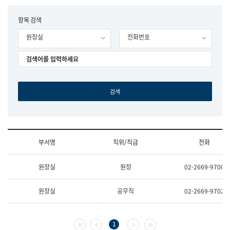
립
국
F
항목 검색
어
o
원
원장실
전화번호
r
조
m
직
도
국
어
원
원
장
기
획
연
수
부서명
직위/직급
전화
부
기
조
획
원장실
원장
02-2669-9700
직
운
및
영
업
과
원장실
공무직
02-2669-9702
무
공
소
공
개
언
(부
어
첫 페이지
이전 페이지
다음 페이지
마지막 페이지
1
서
과