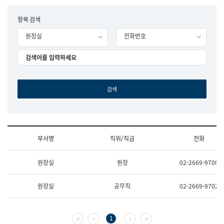
립
국
F
항목 검색
어
o
원
원장실
전화번호
r
조
m
직
도
국
어
원
원
장
기
획
연
수
부서명
직위/직급
전화
부
기
조
획
원장실
원장
02-2669-9700
직
운
및
영
업
과
원장실
공무직
02-2669-9702
무
공
소
공
개
언
(부
어
첫 페이지
이전 페이지
다음 페이지
마지막 페이지
1
서
과