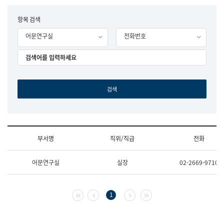
립
국
F
항목 검색
어
o
원
어문연구실
전화번호
r
조
m
직
도
국
어
원
원
장
기
획
연
수
부서명
직위/직급
전화
부
기
조
획
어문연구실
실장
02-2669-9710
직
운
및
영
업
과
무
공
첫 페이지
이전 페이지
다음 페이지
마지막 페이지
1
소
공
개
언
(부
어
서
과