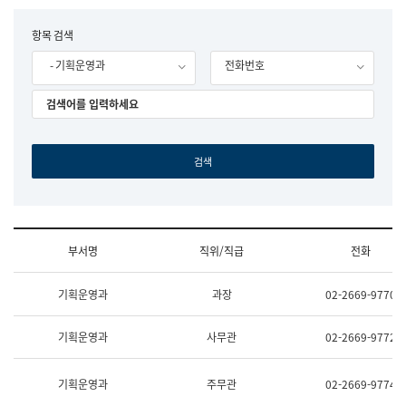
립
국
F
항목 검색
어
o
원
- 기획운영과
전화번호
r
조
m
직
도
국
어
원
원
장
기
획
연
수
부서명
직위/직급
전화
부
기
조
획
기획운영과
과장
02-2669-9770
직
운
및
영
업
과
기획운영과
사무관
02-2669-9772
무
공
소
공
개
언
기획운영과
주무관
02-2669-9774
(부
어
서
과