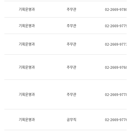
명,
교
직
기획운영과
주무관
02-2669-9780
육
위/
연
직
수
급,
과
기획운영과
주무관
02-2669-9779
전
어
화,
문
담
연
당
기획운영과
주무관
02-2669-9773
구
업
실
무)
어
문
연
기획운영과
주무관
02-2669-9768
구
과
어
문
연
구
기획운영과
주무관
02-2669-9778
과
(사
전
팀)
언
기획운영과
공무직
02-2669-9776
어
정