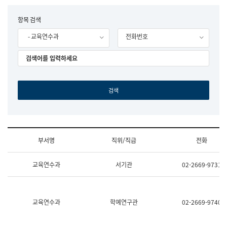
립
국
F
항목 검색
어
o
원
- 교육연수과
전화번호
r
조
m
직
도
국
어
원
원
장
기
획
연
수
부서명
직위/직급
전화
부
기
조
획
교육연수과
서기관
02-2669-9731
직
운
및
영
업
과
무
공
소
공
교육연수과
학예연구관
02-2669-9740
개
언
(부
어
서
과