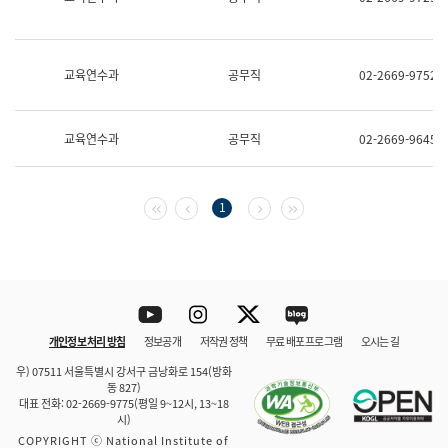
보
과
한
국
교육연수과
공무직
02-2669-9752
어
진
흥
과
교육연수과
공무직
02-2669-9645
수
어
점
자
첫 페이지
이전 페이지
다음 페이지
마지막 페이지
1
진
흥
과
Youtube
Instagram
Twitter
blog
개인정보 처리 방침
정보공개
저작권 정책
무료 배포 프로그램
오시는 길
바로 가기
문체부와 소속기관
우) 07511 서울특별시 강서구 금낭화로 154(방화
동 827)
대표 전화: 02-2669-9775(평일 9~12시, 13~18
시)
COPYRIGHT ⓒ National Institute of