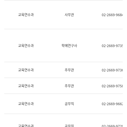
명,
교
직
육
위/
연
교육연수과
사무관
02-2669-9684
직
수
급,
과
전
어
화,
문
담
연
당
구
교육연수과
학예연구사
02-2669-9735
업
실
무)
어
문
연
구
교육연수과
주무관
02-2669-9736
과
어
문
교육연수과
주무관
02-2669-9758
연
구
과
(사
교육연수과
공무직
02-2669-9662
전
팀)
언
어
정
교육연수과
공무직
02-2669-9729