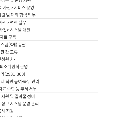
 감수 및 운영 지원
국어사전> 서비스 운영
민원 및 대외 협력 업무
사전> 편찬 실무
사전> 시스템 개발
자료 구축
스템(3개) 총괄
관 간 교류
민청원 처리
의소위원회 운영
(2931-300)
제 직원 급여·복무 관리
 자료 수합 등 부서 서무
 지원 및 결과물 정비
 정보 시스템 운영 관리
조사 지원