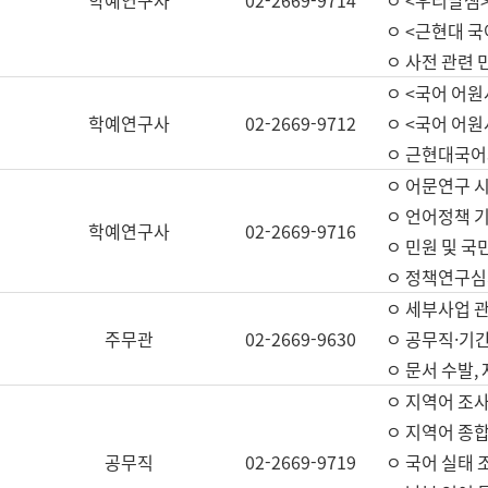
학예연구사
02-2669-9714
ㅇ <우리말샘>
ㅇ <근현대 
ㅇ 사전 관련 
ㅇ <국어 어원
학예연구사
02-2669-9712
ㅇ <국어 어원
ㅇ 근현대국어
ㅇ 어문연구 시
ㅇ 언어정책 기
학예연구사
02-2669-9716
ㅇ 민원 및 국
ㅇ 정책연구심
ㅇ 세부사업 관리
주무관
02-2669-9630
ㅇ 공무직·기간
ㅇ 문서 수발,
ㅇ 지역어 조사
ㅇ 지역어 종합
공무직
02-2669-9719
ㅇ 국어 실태 