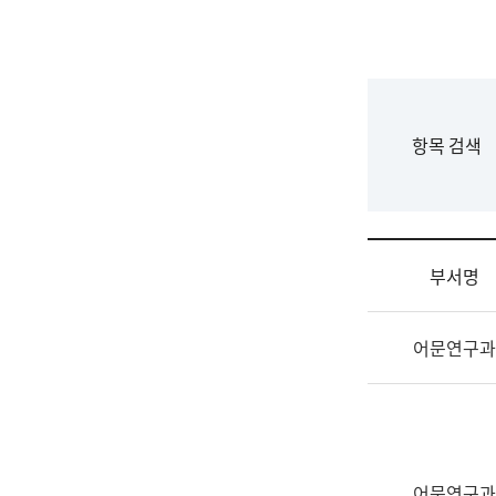
국
립
국
어
원
F
항목 검색
조
o
직
r
도
m
국
어
부서명
원
원
조
장
어문연구과
직
기
및
획
업
연
무
수
소
부
개
기
어문연구과