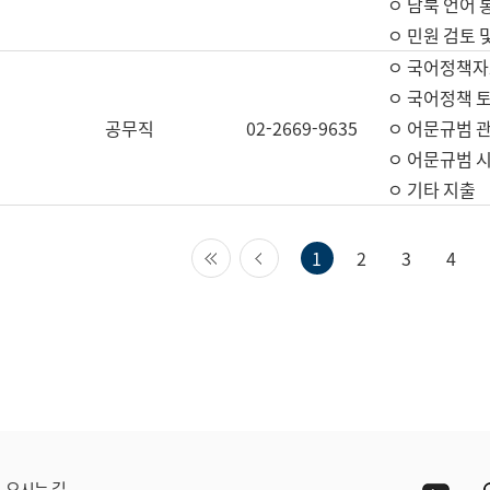
ㅇ 남북 언어 
ㅇ 민원 검토 
ㅇ 국어정책자
ㅇ 국어정책 
공무직
02-2669-9635
ㅇ 어문규범 
ㅇ 어문규범 
ㅇ 기타 지출
첫 페이지
이전 페이지
1
2
3
4
Yout
오시는 길