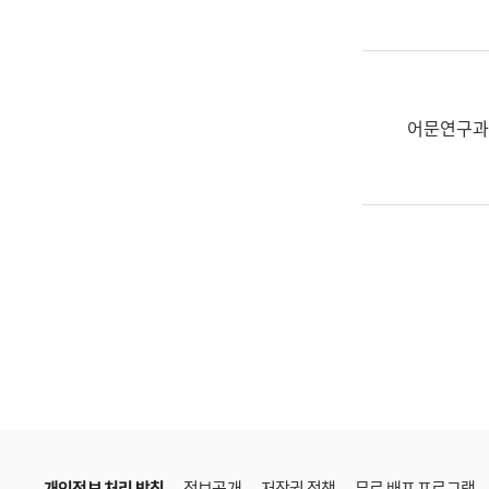
한
국
어
진
흥
어문연구과
과
수
어
점
자
진
흥
과
개인정보 처리 방침
정보공개
저작권 정책
무료 배포 프로그램