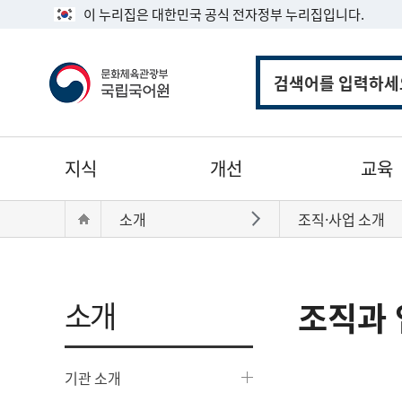
이 누리집은 대한민국 공식 전자정부 누리집입니다.
통
합
검
색
주
지식
개선
교육
메
뉴
현
Home
소개
조직·사업 소개
바로가기
재
위
치:
소개
조직과 
기관 소개