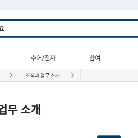
수어/점자
참여
조직과 업무 소개
바로가기
바로가기
업무 소개