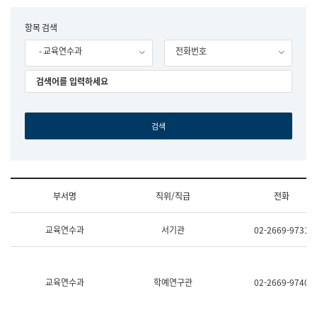
립
국
F
항목 검색
어
o
원
- 교육연수과
전화번호
r
조
m
직
도
국
어
원
원
장
기
획
연
수
부서명
직위/직급
전화
부
기
조
획
교육연수과
서기관
02-2669-9731
직
운
및
영
업
과
무
공
소
공
교육연수과
학예연구관
02-2669-9740
개
언
(부
어
서
과