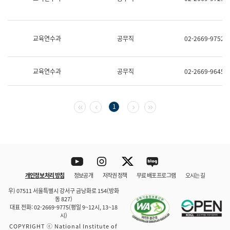
보
과
한
국
교육연수과
공무직
02-2669-9752
어
진
흥
과
교육연수과
공무직
02-2669-9645
수
어
점
자
첫 페이지
이전 페이지
다음 페이지
마지막 페이지
1
진
흥
과
Youtube
Instagram
Twitter
blog
개인정보 처리 방침
정보공개
저작권 정책
무료 배포 프로그램
오시는 길
바로 가기
문체부와 소속기관
우) 07511 서울특별시 강서구 금낭화로 154(방화
동 827)
대표 전화: 02-2669-9775(평일 9~12시, 13~18
시)
COPYRIGHT ⓒ National Institute of