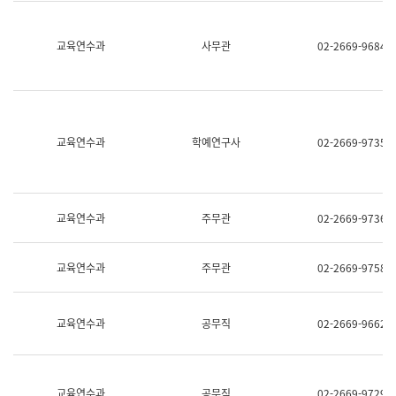
명,
교
직
육
위/
연
교육연수과
사무관
02-2669-9684
직
수
급,
과
전
어
화,
문
담
연
당
구
교육연수과
학예연구사
02-2669-9735
업
실
무)
어
문
연
구
교육연수과
주무관
02-2669-9736
과
어
문
교육연수과
주무관
02-2669-9758
연
구
과
(사
교육연수과
공무직
02-2669-9662
전
팀)
언
어
정
교육연수과
공무직
02-2669-9729