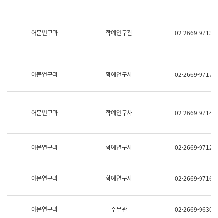
명,
교
직
육
위/
연
직
어문연구과
학예연구관
02-2669-9713
수
급,
과
전
어
화,
문
담
연
당
구
어문연구과
학예연구사
02-2669-9717
업
실
무)
어
문
연
어문연구과
학예연구사
02-2669-9714
구
과
어
문
어문연구과
학예연구사
02-2669-9712
연
구
과
(사
어문연구과
학예연구사
02-2669-9716
전
팀)
언
어
어문연구과
주무관
02-2669-9630
정