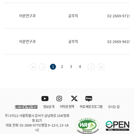
보
과
한
어문연구과
공무직
02-2669-9719
국
어
진
흥
과
어문연구과
공무직
02-2669-9635
수
어
점
자
진
첫 페이지
이전 페이지
다음 페이지
마지막 페이지
1
2
3
4
흥
과
Youtube
Instagram
Twitter
blog
개인정보 처리 방침
정보공개
저작권 정책
무료 배포 프로그램
오시는 길
바로 가기
문체부와 소속기관
우) 07511 서울특별시 강서구 금낭화로 154(방화
동 827)
대표 전화: 02-2669-9775(평일 9~12시, 13~18
시)