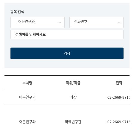
립
국
F
항목 검색
어
o
원
- 어문연구과
전화번호
r
조
m
직
도
국
어
원
원
장
기
획
연
수
부서명
직위/직급
전화
부
기
조
획
어문연구과
과장
02-2669-9711
직
운
및
영
업
과
무
공
소
공
어문연구과
학예연구관
02-2669-9718
개
언
(부
어
서
과