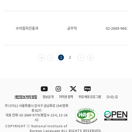
수어점자진흥과
공무직
02-2669-9661
첫 페이지
이전 페이지
다음 페이지
마지막 페이지
1
2
Youtube
Instagram
Twitter
blog
개인정보 처리 방침
정보공개
저작권 정책
무료 배포 프로그램
오시는 길
바로 가기
문체부와 소속기관
우) 07511 서울특별시 강서구 금낭화로 154(방화
동 827)
대표 전화: 02-2669-9775(평일 9~12시, 13~18
시)
COPYRIGHT ⓒ National Institute of
Korean Language ALL RIGHTS RESERVED.