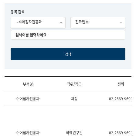
립
국
F
항목 검색
어
o
원
- 수어점자진흥과
전화번호
r
조
m
직
도
국
어
원
원
장
기
획
연
수
부서명
직위/직급
전화
부
기
조
획
수어점자진흥과
과장
02-2669-9690
직
운
및
영
업
과
무
공
소
공
개
언
(부
어
수어점자진흥과
학예연구관
02-2669-9691
서
과