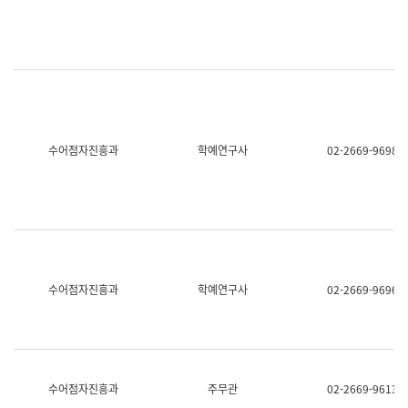
명,
교
직
육
위/
연
직
수
급,
과
전
어
화,
문
담
연
당
구
수어점자진흥과
학예연구사
02-2669-9698
업
실
무)
어
문
연
구
과
어
문
연
수어점자진흥과
학예연구사
02-2669-9696
구
과
(사
전
팀)
언
어
수어점자진흥과
주무관
02-2669-9613
정