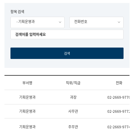
립
국
F
항목 검색
어
o
원
- 기획운영과
전화번호
r
조
m
직
도
국
어
원
원
장
기
획
연
수
부서명
직위/직급
전화
부
기
조
획
기획운영과
과장
02-2669-9770
직
운
및
영
업
과
기획운영과
사무관
02-2669-9772
무
공
소
공
개
언
기획운영과
주무관
02-2669-9774
(부
어
서
과