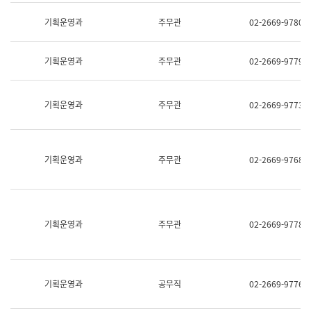
명,
교
직
기획운영과
주무관
02-2669-9780
육
위/
연
직
수
급,
과
기획운영과
주무관
02-2669-9779
전
어
화,
문
담
연
당
기획운영과
주무관
02-2669-9773
구
업
실
무)
어
문
연
기획운영과
주무관
02-2669-9768
구
과
어
문
연
구
기획운영과
주무관
02-2669-9778
과
(사
전
팀)
언
기획운영과
공무직
02-2669-9776
어
정