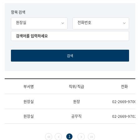
립
국
F
항목 검색
어
o
원
원장실
전화번호
r
조
m
직
도
국
어
원
원
장
기
획
연
수
부서명
직위/직급
전화
부
기
조
획
원장실
원장
02-2669-9700
직
운
및
영
업
과
원장실
공무직
02-2669-9702
무
공
소
공
개
언
(부
어
첫 페이지
이전 페이지
다음 페이지
마지막 페이지
1
서
과