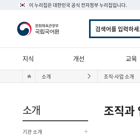
이 누리집은 대한민국 공식 전자정부 누리집입니다.
통
합
검
색
주
지식
개선
교육
메
뉴
현
Home
소개
조직·사업 소개
바로가기
재
위
치:
소개
조직과 
기관 소개