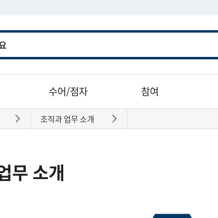
수어/점자
참여
조직과 업무 소개
바로가기
바로가기
업무 소개