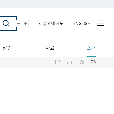
누리집 안내 지도
ENGLISH
전체 
축소
확대
알림
자료
소개
주소 복사
프린트
점자파일 내려받기
점자뷰어 보