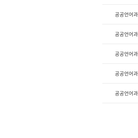
실
어
공공언어과
문
연
구
공공언어과
과
어
문
공공언어과
연
구
공공언어과
과
(사
전
공공언어과
팀)
언
어
정
보
과