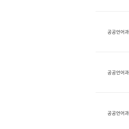
(부
획
서
운
명,
영
직
과
위/
공공언어과
공
직
공
급,
언
전
어
화,
과
담
교
공공언어과
당
육
업
연
무)
수
과
어
문
공공언어과
연
구