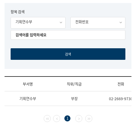
립
국
F
항목 검색
어
o
원
기획연수부
전화번호
r
조
m
직
도
국
어
원
원
장
기
획
연
수
부서명
직위/직급
전화
부
기
조
획
기획연수부
부장
02-2669-9730
직
운
및
영
업
과
무
공
첫 페이지
이전 페이지
다음 페이지
마지막 페이지
1
소
공
개
언
(부
어
서
과