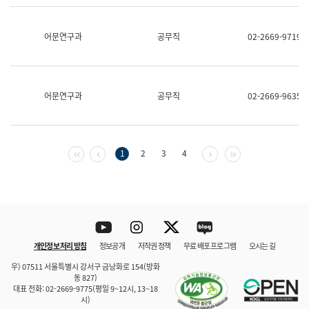
보
과
한
어문연구과
공무직
02-2669-9719
국
어
진
흥
과
어문연구과
공무직
02-2669-9635
수
어
점
자
진
첫 페이지
이전 페이지
다음 페이지
마지막 페이지
1
2
3
4
흥
과
Youtube
Instagram
Twitter
blog
개인정보 처리 방침
정보공개
저작권 정책
무료 배포 프로그램
오시는 길
바로 가기
문체부와 소속기관
우) 07511 서울특별시 강서구 금낭화로 154(방화
동 827)
대표 전화: 02-2669-9775(평일 9~12시, 13~18
시)