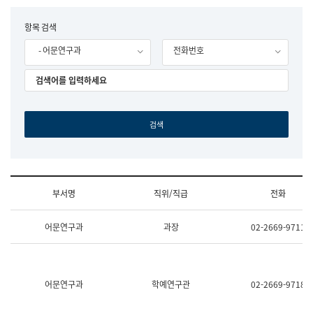
립
국
F
항목 검색
어
o
원
- 어문연구과
전화번호
r
조
m
직
도
국
어
원
원
장
기
획
연
수
부서명
직위/직급
전화
부
기
조
획
어문연구과
과장
02-2669-9711
직
운
및
영
업
과
무
공
소
공
어문연구과
학예연구관
02-2669-9718
개
언
(부
어
서
과