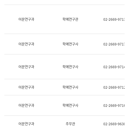
명,
교
직
육
위/
연
직
어문연구과
학예연구관
02-2669-9713
수
급,
과
전
어
화,
문
담
연
당
구
어문연구과
학예연구사
02-2669-9717
업
실
무)
어
문
연
어문연구과
학예연구사
02-2669-9714
구
과
어
문
어문연구과
학예연구사
02-2669-9712
연
구
과
(사
어문연구과
학예연구사
02-2669-9716
전
팀)
언
어
어문연구과
주무관
02-2669-9630
정