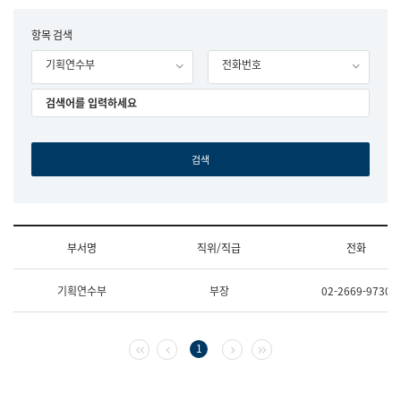
립
국
F
항목 검색
어
o
원
기획연수부
전화번호
r
조
m
직
도
국
어
원
원
장
기
획
연
수
부서명
직위/직급
전화
부
기
조
획
기획연수부
부장
02-2669-9730
직
운
및
영
업
과
무
공
첫 페이지
이전 페이지
다음 페이지
마지막 페이지
1
소
공
개
언
(부
어
서
과