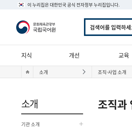
이 누리집은 대한민국 공식 전자정부 누리집입니다.
통
합
검
색
주
지식
개선
교육
메
뉴
현
Home
소개
조직·사업 소개
바로가기
재
위
치:
소개
조직과 
기관 소개