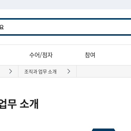
수어/점자
참여
조직과 업무 소개
바로가기
바로가기
업무 소개