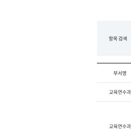
국
립
국
어
원
F
항목 검색
조
o
직
r
도
m
국
어
부서명
원
원
조
장
교육연수과
직
기
및
획
업
연
무
수
소
부
교육연수과
개
기