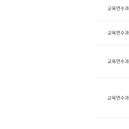
실
교육연수과
어
문
연
구
교육연수과
과
어
문
연
교육연수과
구
과
(사
전
팀)
교육연수과
언
어
정
보
과