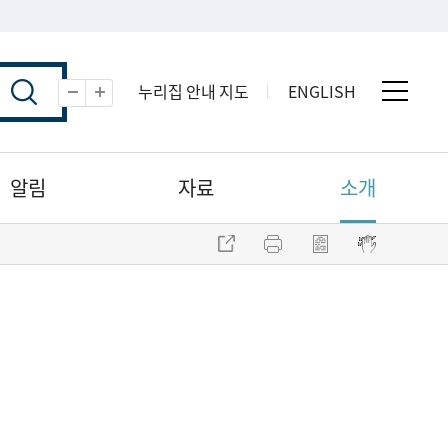
누리집 안내 지도
ENGLISH
전체 
축소
확대
알림
자료
소개
주소 복사
프린트
점자파일 내려받기
점자뷰어 보