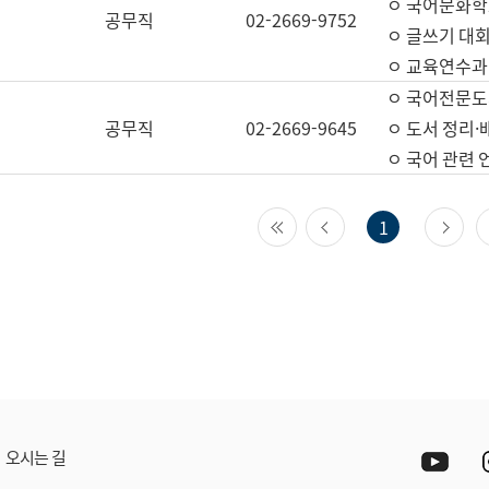
ㅇ 국어문화학
공무직
02-2669-9752
ㅇ 글쓰기 대회
ㅇ 교육연수과
ㅇ 국어전문도
공무직
02-2669-9645
ㅇ 도서 정리·
ㅇ 국어 관련
첫 페이지
이전 페이지
다
1
Yout
오시는 길