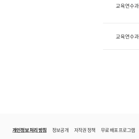
한
교육연수과
국
어
진
흥
교육연수과
과
수
어
점
자
진
흥
과
개인정보 처리 방침
정보공개
저작권 정책
무료 배포 프로그램