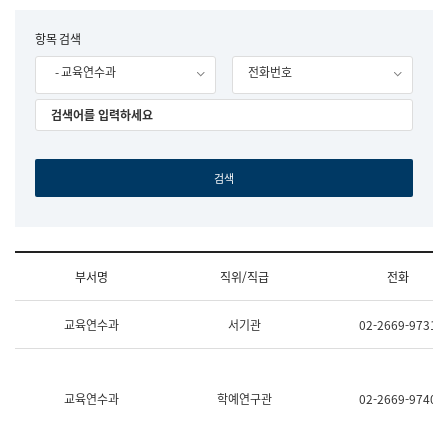
립
국
F
항목 검색
어
o
원
- 교육연수과
전화번호
r
조
m
직
도
국
어
원
원
장
기
획
연
수
부서명
직위/직급
전화
부
기
조
획
교육연수과
서기관
02-2669-9731
직
운
및
영
업
과
무
공
소
공
교육연수과
학예연구관
02-2669-9740
개
언
(부
어
서
과