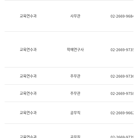
명,
교
직
육
위/
연
교육연수과
사무관
02-2669-9684
직
수
급,
과
전
어
화,
문
담
연
당
구
교육연수과
학예연구사
02-2669-9735
업
실
무)
어
문
연
구
교육연수과
주무관
02-2669-9736
과
어
문
교육연수과
주무관
02-2669-9758
연
구
과
(사
교육연수과
공무직
02-2669-9662
전
팀)
언
어
정
교육연수과
공무직
02-2669-9729