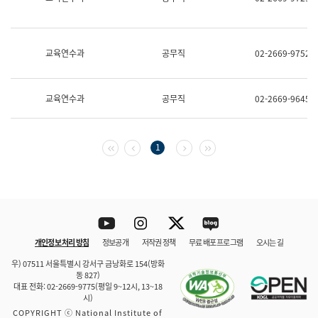
보
과
한
국
교육연수과
공무직
02-2669-9752
어
진
흥
과
교육연수과
공무직
02-2669-9645
수
어
점
자
첫 페이지
이전 페이지
다음 페이지
마지막 페이지
1
진
흥
과
Youtube
Instagram
Twitter
blog
개인정보 처리 방침
정보공개
저작권 정책
무료 배포 프로그램
오시는 길
바로 가기
문체부와 소속기관
우) 07511 서울특별시 강서구 금낭화로 154(방화
동 827)
대표 전화: 02-2669-9775(평일 9~12시, 13~18
시)
COPYRIGHT ⓒ National Institute of