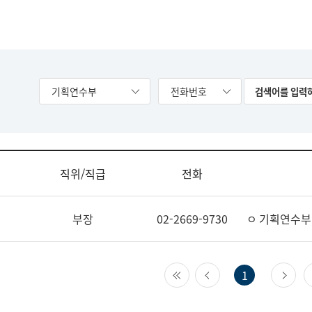
기획연수부
전화번호
직위/직급
전화
부장
02-2669-9730
ㅇ 기획연수부
첫 페이지
이전 페이지
다
1