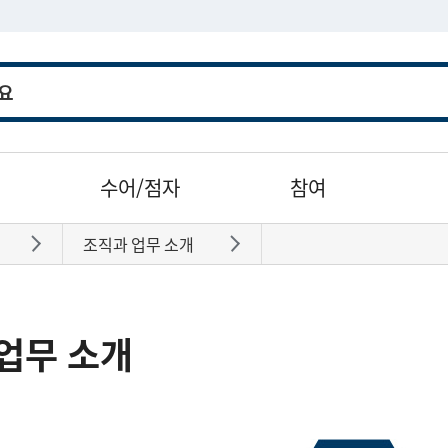
수어/점자
참여
조직과 업무 소개
바로가기
바로가기
업무 소개