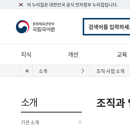
이 누리집은 대한민국 공식 전자정부 누리집입니다.
통
합
검
색
주
지식
개선
교육
메
뉴
현
Home
소개
조직·사업 소개
바로가기
재
위
치:
소개
조직과 
기관 소개