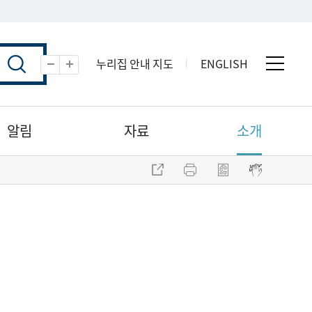
누리집 안내 지도
ENGLISH
전체 
축소
확대
알림
자료
소개
주소 복사
프린트
점자파일 내려받기
점자뷰어 보