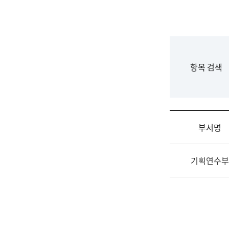
국
립
국
어
원
F
항목 검색
조
o
직
r
도
m
국
어
부서명
원
원
조
장
기획연수부
직
기
및
획
업
연
무
수
소
부
개
기