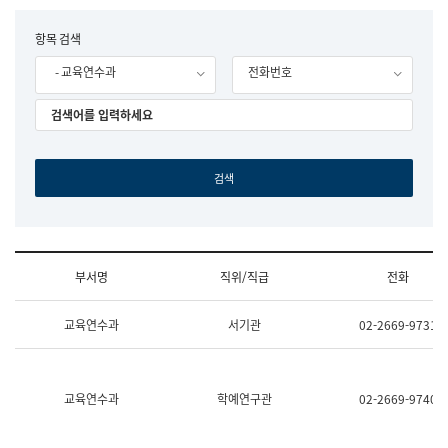
립
국
F
항목 검색
어
o
원
- 교육연수과
전화번호
r
조
m
직
도
국
어
원
원
장
기
획
연
수
부서명
직위/직급
전화
부
기
조
획
교육연수과
서기관
02-2669-9731
직
운
및
영
업
과
무
공
소
공
교육연수과
학예연구관
02-2669-9740
개
언
(부
어
서
과