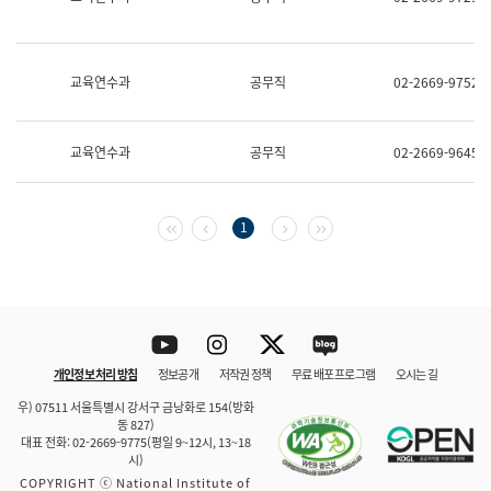
보
과
한
국
교육연수과
공무직
02-2669-9752
어
진
흥
과
교육연수과
공무직
02-2669-9645
수
어
점
자
첫 페이지
이전 페이지
다음 페이지
마지막 페이지
1
진
흥
과
Youtube
Instagram
Twitter
blog
개인정보 처리 방침
정보공개
저작권 정책
무료 배포 프로그램
오시는 길
바로 가기
문체부와 소속기관
우) 07511 서울특별시 강서구 금낭화로 154(방화
동 827)
대표 전화: 02-2669-9775(평일 9~12시, 13~18
시)
COPYRIGHT ⓒ National Institute of