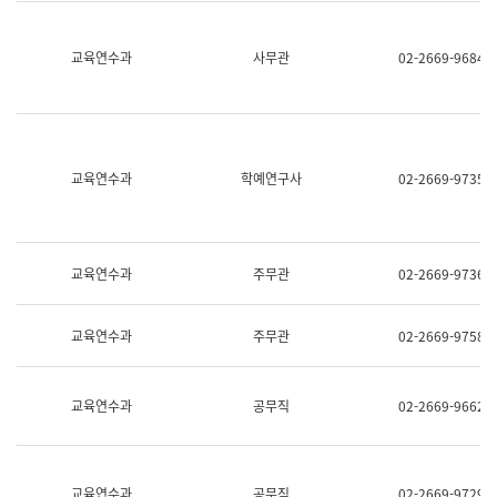
명,
교
직
육
위/
연
교육연수과
사무관
02-2669-9684
직
수
급,
과
전
어
화,
문
담
연
당
구
교육연수과
학예연구사
02-2669-9735
업
실
무)
어
문
연
구
교육연수과
주무관
02-2669-9736
과
어
문
교육연수과
주무관
02-2669-9758
연
구
과
(사
교육연수과
공무직
02-2669-9662
전
팀)
언
어
정
교육연수과
공무직
02-2669-9729