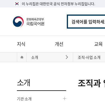
이 누리집은 대한민국 공식 전자정부 누리집입니다.
통
합
검
색
주
지식
개선
교육
메
뉴
현
Home
소개
조직·사업 소개
바로가기
재
위
치:
소개
조직과 
기관 소개