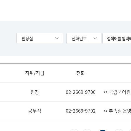
원장실
전화번호
직위/직급
전화
원장
02-2669-9700
ㅇ 국립국어원
공무직
02-2669-9702
ㅇ 부속실 운