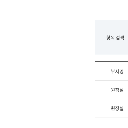
국
립
국
어
원
F
항목 검색
조
o
직
r
도
m
국
어
부서명
원
원
조
장
원장실
직
기
및
획
업
연
원장실
무
수
소
부
개
기