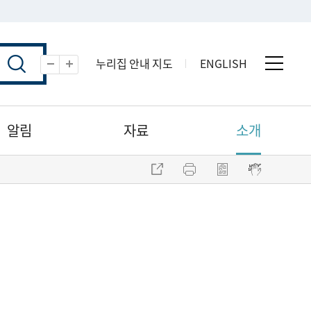
누리집 안내 지도
ENGLISH
전체 
축소
확대
알림
자료
소개
주소 복사
프린트
점자파일 내려받기
점자뷰어 보