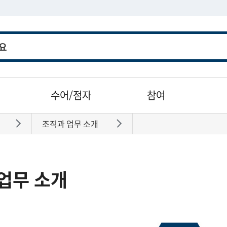
수어/점자
참여
조직과 업무 소개
바로가기
바로가기
업무 소개