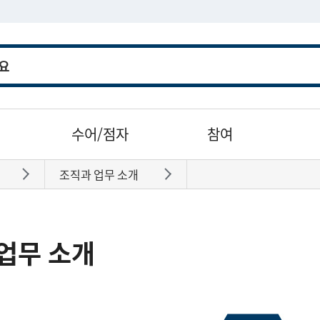
수어/점자
참여
조직과 업무 소개
바로가기
바로가기
업무 소개