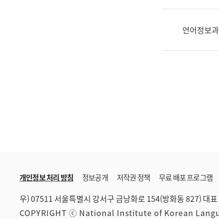
한
국
어
언어정보과
진
흥
과
수
어
점
자
진
흥
과
개인정보 처리 방침
정보공개
저작권 정책
무료 배포 프로그램
우) 07511 서울특별시 강서구 금낭화로 154(방화동 827)
대표 
COPYRIGHT ⓒ National Institute of Korean Lan