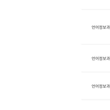
(부
획
서
운
명,
영
직
과
위/
언어정보과
공
직
공
급,
언
전
어
화,
과
담
교
언어정보과
당
육
업
연
무)
수
과
언어정보과
어
문
연
구