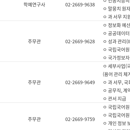
ㅇ 인공지능의
학예연구사
02-2669-9638
ㅇ 말뭉치 원자
ㅇ 과 서무 지
ㅇ 정보화 예산
ㅇ 공공데이터 
주무관
02-2669-9628
ㅇ 성과 관리(
ㅇ 국립국어원
ㅇ 국가정보자
ㅇ 세부사업(
(용어 관리 체
주무관
02-2669-9649
ㅇ 과 서무, 
ㅇ 공무직, 계
ㅇ 관서 지급
ㅇ 국립국어원
ㅇ 국립국어원
주무관
02-2669-9759
ㅇ 개인 정보 