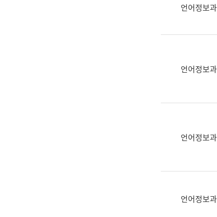
실
언어정보과
어
문
연
구
과
언어정보과
어
문
연
구
과
(사
언어정보과
전
팀)
언
어
정
언어정보과
보
과