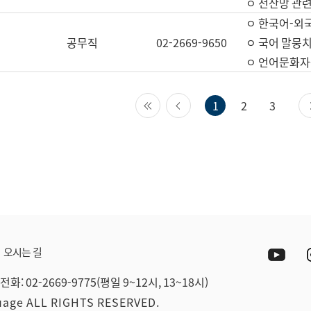
ㅇ 전산망 관련
ㅇ 한국어-외
공무직
02-2669-9650
ㅇ 국어 말뭉치
ㅇ 언어문화자원
첫 페이지
이전 페이지
1
2
3
Yout
오시는 길
전화: 02-2669-9775(평일 9~12시, 13~18시)
guage ALL RIGHTS RESERVED.