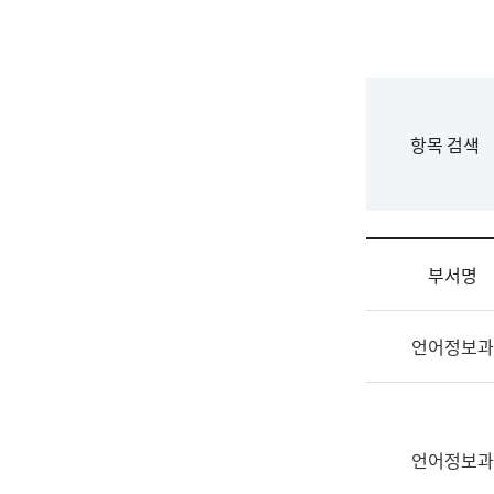
국
립
국
어
원
F
항목 검색
조
o
직
r
도
m
국
어
부서명
원
원
조
장
언어정보과
직
기
및
획
업
연
무
수
소
언어정보과
부
개
기