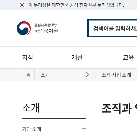
이 누리집은 대한민국 공식 전자정부 누리집입니다.
통
합
검
색
주
지식
개선
교육
메
뉴
현
Home
소개
조직·사업 소개
바로가기
재
위
치:
소개
조직과 
기관 소개