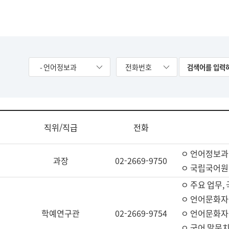
- 언어정보과
전화번호
직위/직급
전화
ㅇ 언어정보과
과장
02-2669-9750
ㅇ 국립국어원
ㅇ 주요 업무,
ㅇ 언어문화자
학예연구관
02-2669-9754
ㅇ 언어문화자
ㅇ 국어 말뭉치