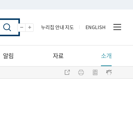
누리집 안내 지도
ENGLISH
전체 
축소
확대
알림
자료
소개
주소 복사
프린트
점자파일 내려받기
점자뷰어 보