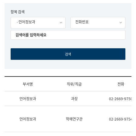
립
국
F
항목 검색
어
o
원
- 언어정보과
전화번호
r
조
m
직
도
국
어
원
원
장
기
획
연
수
부서명
직위/직급
전화
부
기
조
획
언어정보과
과장
02-2669-9750
직
운
및
영
업
과
무
공
언어정보과
학예연구관
02-2669-9754
소
공
개
언
(부
어
서
과