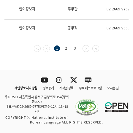
보
과
언어정보과
주무관
02-2669-9759
한
국
어
언어정보과
공무직
02-2669-9650
진
흥
과
수
첫 페이지
이전 페이지
다음 페이지
마지막 페이지
1
2
3
어
점
자
진
흥
과
Youtube
Instagram
Twitter
blog
개인정보 처리 방침
정보공개
저작권 정책
무료 배포 프로그램
오시는 길
바로 가기
문체부와 소속기관
우) 07511 서울특별시 강서구 금낭화로 154(방화
동 827)
대표 전화: 02-2669-9775(평일 9~12시, 13~18
시)
COPYRIGHT ⓒ National Institute of
Korean Language ALL RIGHTS RESERVED.