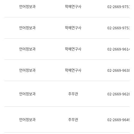
명,
교
언어정보과
학예연구사
02-2669-9751
직
육
위/
연
직
수
급,
과
언어정보과
학예연구사
02-2669-9753
전
어
화,
문
담
연
당
구
언어정보과
학예연구사
02-2669-9614
업
실
무)
어
문
연
언어정보과
학예연구사
02-2669-9638
구
과
어
문
연
언어정보과
주무관
02-2669-9628
구
과
(사
전
팀)
언어정보과
주무관
02-2669-9649
언
어
정