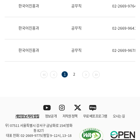
보
한국어진흥과
공무직
02-2669-9764
과
한
국
어
한국어진흥과
공무직
02-2669-9641
진
흥
과
수
한국어진흥과
공무직
02-2669-9678
어
점
자
진
흥
첫 페이지
이전 페이지
다음 페이지
마지막 페이지
1
2
과
Youtube
Instagram
Twitter
blog
개인정보 처리 방침
정보공개
저작권 정책
무료 배포 프로그램
오시는 길
바로 가기
문체부와 소속기관
우) 07511 서울특별시 강서구 금낭화로 154(방화
동 827)
대표 전화: 02-2669-9775(평일 9~12시, 13~18