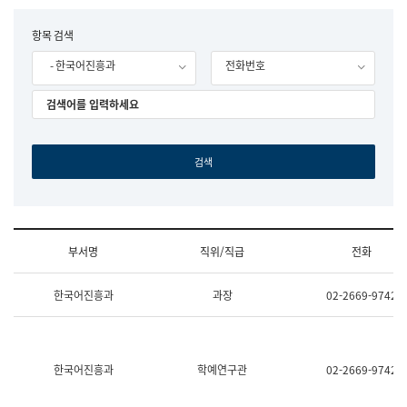
립
국
F
항목 검색
어
o
원
- 한국어진흥과
전화번호
r
조
m
직
도
국
어
원
원
장
기
획
연
수
부서명
직위/직급
전화
부
기
조
획
한국어진흥과
과장
02-2669-9742
직
운
및
영
업
과
무
공
소
공
한국어진흥과
학예연구관
02-2669-9742
개
언
(부
어
서
과