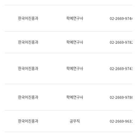
명,
교
직
육
위/
연
한국어진흥과
학예연구사
02-2669-9744
직
수
급,
과
전
어
화,
문
담
연
한국어진흥과
학예연구사
02-2669-9782
당
구
업
실
무)
어
문
연
한국어진흥과
학예연구사
02-2669-9743
구
과
어
문
연
한국어진흥과
학예연구사
02-2669-9786
구
과
(사
전
팀)
한국어진흥과
공무직
02-2669-9631
언
어
정