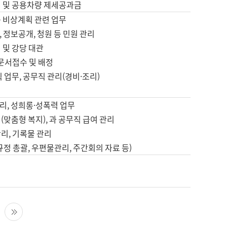
영 및 공용차량 제세공과금
등 비상계획 관련 업무
 정보공개, 청원 등 민원 관리
 및 강당 대관
 문서접수 및 배정
직 업무, 공무직 관리(경비·조리)
영
리, 성희롱·성폭력 업무
(맞춤형 복지), 과 공무직 급여 관리
리, 기록물 관리
규정 총괄, 우편물관리, 주간회의 자료 등)
영
다음 페이지
마지막 페이지