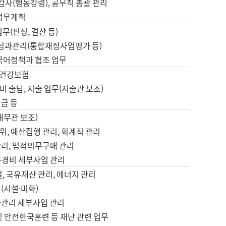
 감사(행동강령), 공무직 총괄 관리
 업무계획
업무(편성, 결산 등)
, 성과관리(통합재정사업평가 등)
 국어정책과 협조 업무
, 건강보험
 출납, 지출 업무(지출관 보조)
금 등
재무관 보조)
, 예산집행 관리, 회계직 관리
관리, 법적의무구매 관리
본경비 세부사업 관리
설, 국유재산 관리, 에너지 관리
(시설·미화)
사관리 세부사업 관리
및 안전한국훈련 등 재난 관련 업무