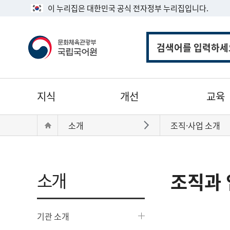
이 누리집은 대한민국 공식 전자정부 누리집입니다.
통
합
검
색
주
지식
개선
교육
메
뉴
현
Home
소개
조직·사업 소개
바로가기
재
위
치:
소개
조직과 
기관 소개