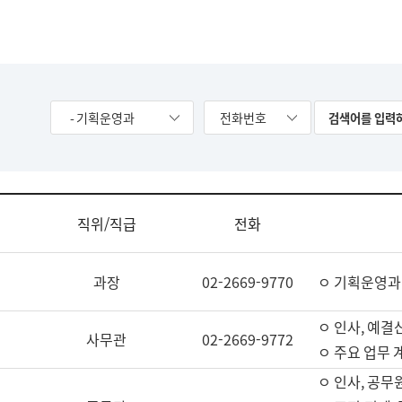
- 기획운영과
전화번호
직위/직급
전화
과장
02-2669-9770
ㅇ 기획운영과
ㅇ 인사, 예결산
사무관
02-2669-9772
ㅇ 주요 업무 
ㅇ 인사, 공무