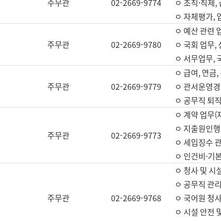
주무관
02-2669-9774
ㅇ 조직·직제,
ㅇ 자체평가,
ㅇ 예산 관련 
주무관
02-2669-9780
ㅇ 국회 업무
ㅇ 서무업무,
ㅇ 급여, 연금
주무관
02-2669-9779
ㅇ 관서운영경비
ㅇ 공무직 퇴직
ㅇ 계약 업무(
ㅇ 지출원인행위
주무관
02-2669-9773
ㅇ 세입징수 
ㅇ 인건비·기
ㅇ 청사 및 시
ㅇ 공무직 관리
주무관
02-2669-9768
ㅇ 국어원 청
ㅇ 시설 안전 