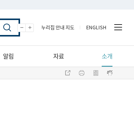
누리집 안내 지도
ENGLISH
전체 
축소
확대
알림
자료
소개
주소 복사
프린트
점자파일 내려받기
점자뷰어 보