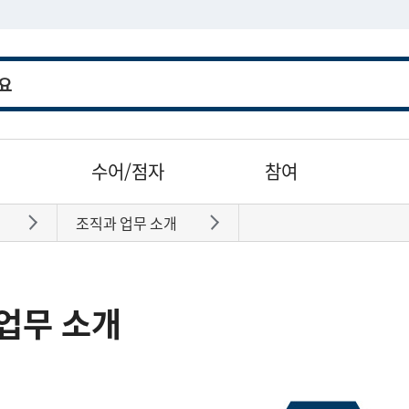
수어/점자
참여
조직과 업무 소개
바로가기
바로가기
업무 소개