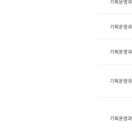
기획운영과
(부
획
서
운
명,
영
직
기획운영과
과
위/
공
직
공
급,
언
기획운영과
전
어
화,
과
담
교
당
육
기획운영과
업
연
무)
수
과
어
문
기획운영과
연
구