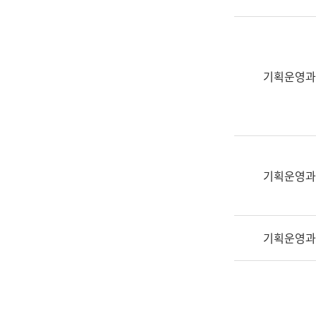
실
어
문
연
구
기획운영과
과
어
문
연
구
과
기획운영과
(사
전
팀)
기획운영과
언
어
정
보
과