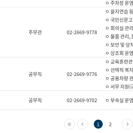
ㅇ 주차장 운
ㅇ 을지연습 
ㅇ 국민신문고,
ㅇ 회의실 관리
주무관
02-2669-9778
ㅇ 물품 관리,
ㅇ 보안 및 당
ㅇ 상조회 운
ㅇ 교육훈련관
ㅇ 선택적 복지
공무직
02-2669-9776
ㅇ 공용차량 관
ㅇ 서무 지원(
공무직
02-2669-9702
ㅇ 부속실 운
첫 페이지
이전 페이지
1
2