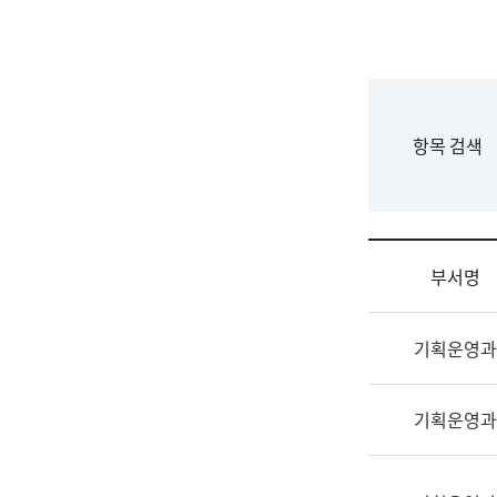
국
립
국
어
원
F
항목 검색
조
o
직
r
도
m
국
어
부서명
원
원
조
장
기획운영과
직
기
및
획
업
연
기획운영과
무
수
소
부
개
기