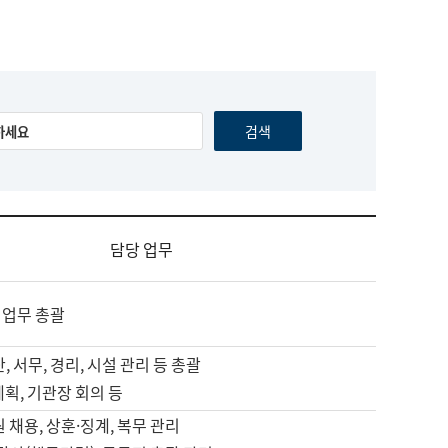
담당 업무
 업무 총괄
, 서무, 경리, 시설 관리 등 총괄
계획, 기관장 회의 등
원 채용, 상훈·징계, 복무 관리