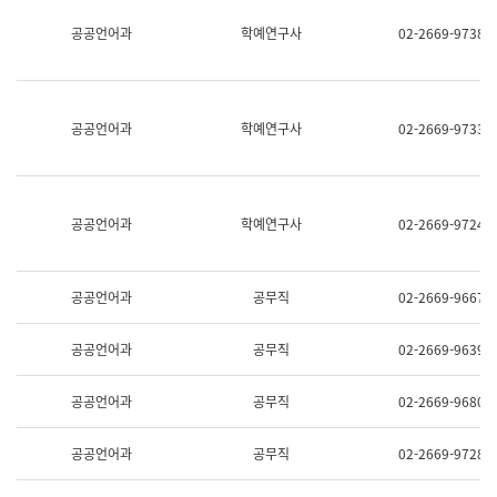
명,
교
공공언어과
학예연구사
02-2669-9738
직
육
위/
연
직
수
급,
과
전
어
공공언어과
학예연구사
02-2669-9733
화,
문
담
연
당
구
업
실
무)
어
공공언어과
학예연구사
02-2669-9724
문
연
구
과
공공언어과
공무직
02-2669-9667
어
문
연
공공언어과
공무직
02-2669-9639
구
과
(사
공공언어과
공무직
02-2669-9680
전
팀)
언
공공언어과
공무직
02-2669-9728
어
정