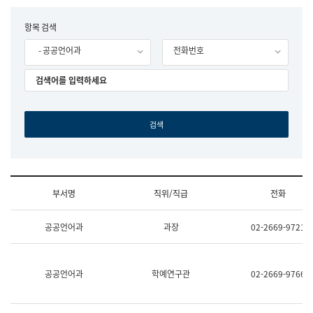
립
국
F
항목 검색
어
o
원
- 공공언어과
전화번호
r
조
m
직
도
국
어
원
원
장
기
획
연
수
부서명
직위/직급
전화
부
기
조
획
공공언어과
과장
02-2669-9721
직
운
및
영
업
과
무
공
공공언어과
학예연구관
02-2669-9766
소
공
개
언
(부
어
서
과