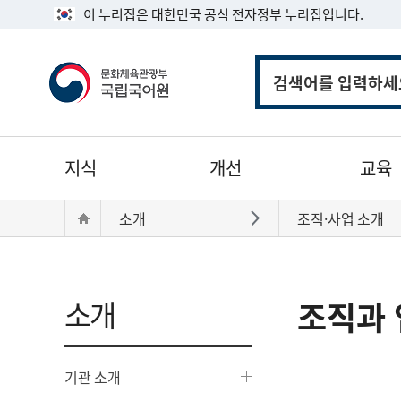
이 누리집은 대한민국 공식 전자정부 누리집입니다.
통
합
검
색
주
지식
개선
교육
메
뉴
현
Home
소개
조직·사업 소개
바로가기
재
위
치:
소개
조직과 
기관 소개