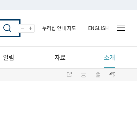
누리집 안내 지도
ENGLISH
전체 
축소
확대
알림
자료
소개
주소 복사
프린트
점자파일 내려받기
점자뷰어 보