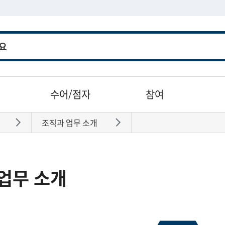
수어/점자
참여
조직과 업무 소개
바로가기
바로가기
업무 소개