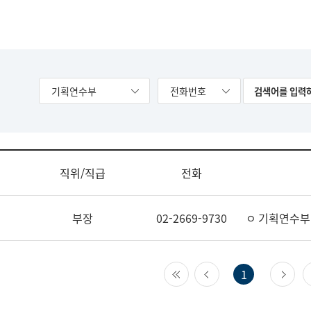
기획연수부
전화번호
직위/직급
전화
부장
02-2669-9730
ㅇ 기획연수부
첫 페이지
이전 페이지
다
1