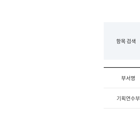
국
립
국
어
원
F
항목 검색
조
o
직
r
도
m
국
어
부서명
원
원
조
장
기획연수부
직
기
및
획
업
연
무
수
소
부
개
기