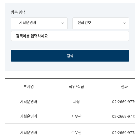
립
국
F
항목 검색
어
o
원
- 기획운영과
전화번호
r
조
m
직
도
국
어
원
원
장
기
획
연
수
부서명
직위/직급
전화
부
기
조
획
기획운영과
과장
02-2669-9770
직
운
및
영
업
과
기획운영과
사무관
02-2669-9772
무
공
소
공
개
언
기획운영과
주무관
02-2669-9774
(부
어
서
과