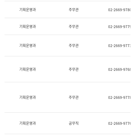
명,
교
직
기획운영과
주무관
02-2669-9780
육
위/
연
직
수
급,
과
기획운영과
주무관
02-2669-9779
전
어
화,
문
담
연
당
기획운영과
주무관
02-2669-9773
구
업
실
무)
어
문
연
기획운영과
주무관
02-2669-9768
구
과
어
문
연
구
기획운영과
주무관
02-2669-9778
과
(사
전
팀)
언
기획운영과
공무직
02-2669-9776
어
정