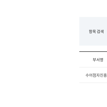
국
립
국
어
원
F
항목 검색
조
o
직
r
도
m
국
어
부서명
원
원
조
장
수어점자진흥
직
기
및
획
업
연
무
수
소
부
개
기