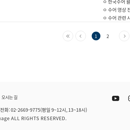
ㅇ 한국수어 활
ㅇ 수어 영상 
ㅇ 수어 관련 
첫 페이지
이전 페이지
1
2
Yout
오시는 길
전화: 02-2669-9775(평일 9~12시, 13~18시)
guage ALL RIGHTS RESERVED.