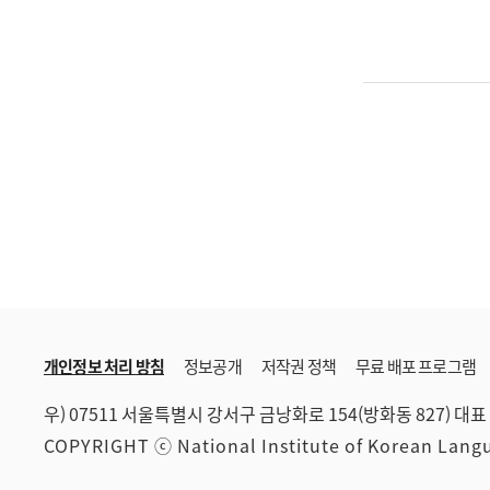
개인정보 처리 방침
정보공개
저작권 정책
무료 배포 프로그램
우) 07511 서울특별시 강서구 금낭화로 154(방화동 827)
대표 
COPYRIGHT ⓒ National Institute of Korean Lan