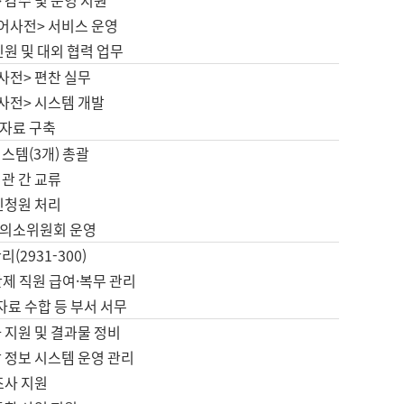
 감수 및 운영 지원
국어사전> 서비스 운영
민원 및 대외 협력 업무
사전> 편찬 실무
사전> 시스템 개발
자료 구축
스템(3개) 총괄
관 간 교류
민청원 처리
의소위원회 운영
(2931-300)
제 직원 급여·복무 관리
 자료 수합 등 부서 서무
 지원 및 결과물 정비
 정보 시스템 운영 관리
조사 지원