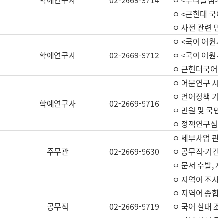
학예연구사
02-2669-9714
ㅇ <우리말샘>
ㅇ <근현대 
ㅇ 사전 관련 
ㅇ <국어 어원
학예연구사
02-2669-9712
ㅇ <국어 어원
ㅇ 근현대국어
ㅇ 어문연구 시
ㅇ 언어정책 기
학예연구사
02-2669-9716
ㅇ 민원 및 국
ㅇ 정책연구심
ㅇ 세부사업 관리
주무관
02-2669-9630
ㅇ 공무직·기간
ㅇ 문서 수발,
ㅇ 지역어 조사
ㅇ 지역어 종합
공무직
02-2669-9719
ㅇ 국어 실태 