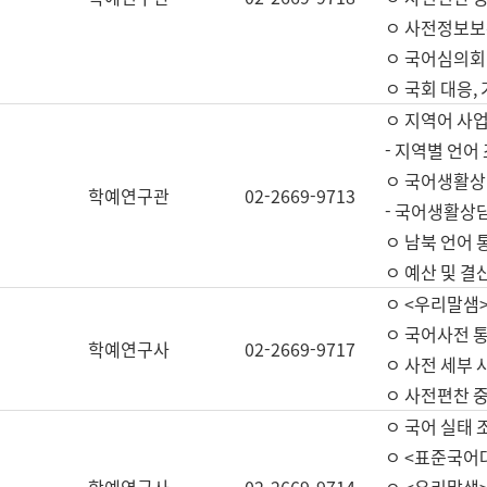
ㅇ 사전정보보
ㅇ 국어심의회
ㅇ 국회 대응,
ㅇ 지역어 사
- 지역별 언어
ㅇ 국어생활상
학예연구관
02-2669-9713
- 국어생활상담
ㅇ 남북 언어 
ㅇ 예산 및 결산(
ㅇ <우리말샘>
ㅇ 국어사전 통
학예연구사
02-2669-9717
ㅇ 사전 세부 사
ㅇ 사전편찬 
ㅇ 국어 실태 
ㅇ <표준국어