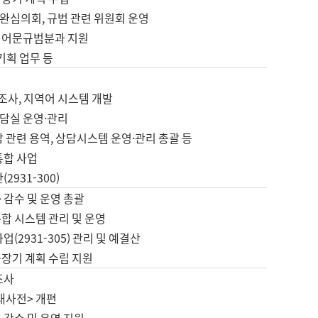
완심의회, 규범 관련 위원회 운영
 어문규범분과 지원
 기획 업무 등
업
 조사, 지역어 시스템 개발
담실 운영·관리
 관련 용역, 상담시스템 운영·관리 총괄 등
통합 사업
2931-300)
 감수 및 운영 총괄
합 시스템 관리 및 운영
업(2931-305) 관리 및 예결산
중장기 계획 수립 지원
조사
대사전> 개편