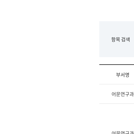
국
립
국
어
원
F
항목 검색
조
o
직
r
도
m
국
어
부서명
원
원
조
장
어문연구과
직
기
및
획
업
연
무
수
소
부
개
기
어문연구과