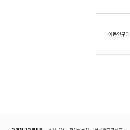
한
국
어
진
흥
어문연구과
과
수
어
점
자
진
흥
과
개인정보 처리 방침
정보공개
저작권 정책
무료 배포 프로그램