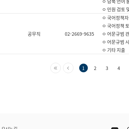
ㅇ 남북 언어 
ㅇ 민원 검토 
ㅇ 국어정책자
ㅇ 국어정책 
공무직
02-2669-9635
ㅇ 어문규범 
ㅇ 어문규범 
ㅇ 기타 지출
첫 페이지
이전 페이지
1
2
3
4
Yout
오시는 길