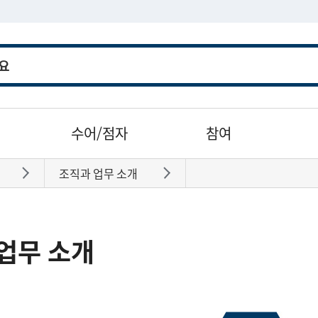
수어/점자
참여
조직과 업무 소개
바로가기
바로가기
업무 소개