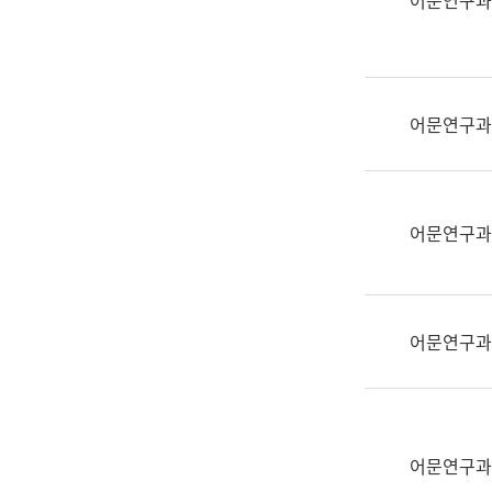
어문연구과
실
어
문
연
구
어문연구과
과
어
문
연
어문연구과
구
과
(사
전
어문연구과
팀)
언
어
정
보
어문연구과
과