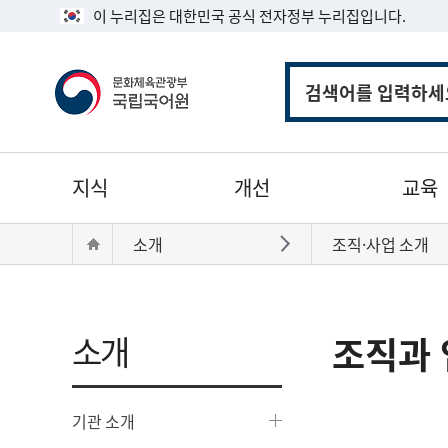
이 누리집은 대한민국 공식 전자정부 누리집입니다.
통
합
검
색
주
지식
개선
교육
메
뉴
현
Home
소개
조직·사업 소개
바로가기
재
위
치:
소개
조직과 
기관 소개