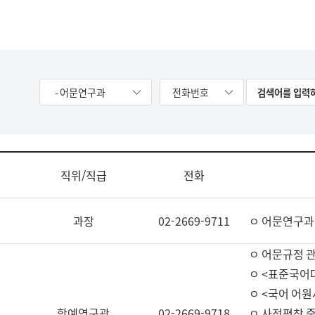
- 어문연구과
전화번호
직위/직급
전화
과장
02-2669-9711
ㅇ 어문연구과
ㅇ 어문규정 
ㅇ <표준국어
ㅇ <국어 어원
학예연구관
02-2669-9718
ㅇ 사전편찬 