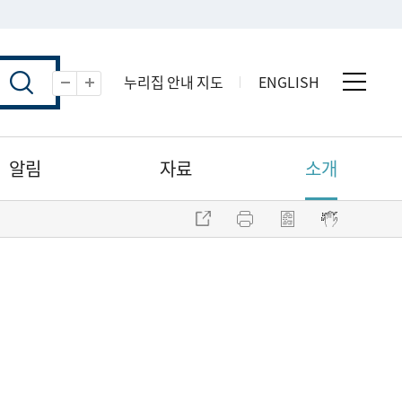
누리집 안내 지도
ENGLISH
전체 
축소
확대
알림
자료
소개
주소 복사
프린트
점자파일 내려받기
점자뷰어 보