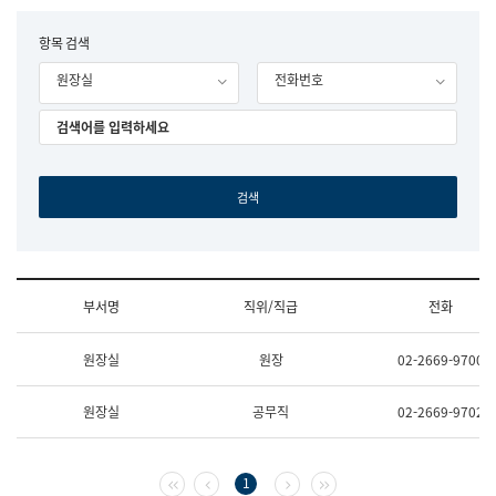
립
국
F
항목 검색
어
o
원
원장실
전화번호
r
조
m
직
도
국
어
원
원
장
기
획
연
수
부서명
직위/직급
전화
부
기
조
획
원장실
원장
02-2669-9700
직
운
및
영
업
과
원장실
공무직
02-2669-9702
무
공
소
공
개
언
(부
어
첫 페이지
이전 페이지
다음 페이지
마지막 페이지
1
서
과