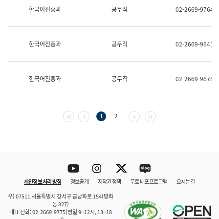
보
한국어진흥과
공무직
02-2669-9764
과
한
국
어
한국어진흥과
공무직
02-2669-9641
진
흥
과
수
한국어진흥과
공무직
02-2669-9678
어
점
자
진
흥
첫 페이지
이전 페이지
다음 페이지
마지막 페이지
1
2
과
Youtube
Instagram
Twitter
blog
개인정보 처리 방침
정보공개
저작권 정책
무료 배포 프로그램
오시는 길
바로 가기
문체부와 소속기관
우) 07511 서울특별시 강서구 금낭화로 154(방화
동 827)
대표 전화: 02-2669-9775(평일 9~12시, 13~18