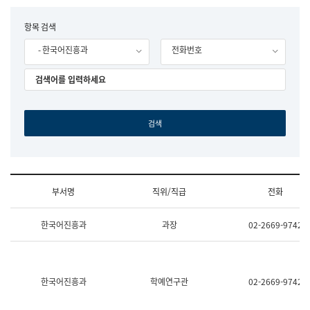
립
국
F
항목 검색
어
o
원
- 한국어진흥과
전화번호
r
조
m
직
도
국
어
원
원
장
기
획
연
수
부서명
직위/직급
전화
부
기
조
획
한국어진흥과
과장
02-2669-9742
직
운
및
영
업
과
무
공
소
공
한국어진흥과
학예연구관
02-2669-9742
개
언
(부
어
서
과