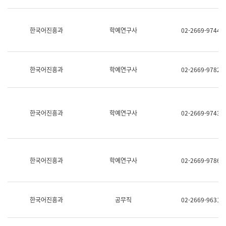
명,
교
직
육
위/
연
한국어진흥과
학예연구사
02-2669-9744
직
수
급,
과
전
어
화,
문
담
연
한국어진흥과
학예연구사
02-2669-9782
당
구
업
실
무)
어
문
연
한국어진흥과
학예연구사
02-2669-9743
구
과
어
문
연
한국어진흥과
학예연구사
02-2669-9786
구
과
(사
전
팀)
한국어진흥과
공무직
02-2669-9631
언
어
정