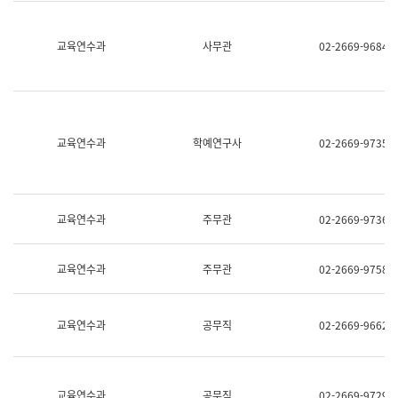
명,
교
직
육
위/
연
교육연수과
사무관
02-2669-9684
직
수
급,
과
전
어
화,
문
담
연
당
구
교육연수과
학예연구사
02-2669-9735
업
실
무)
어
문
연
구
교육연수과
주무관
02-2669-9736
과
어
문
교육연수과
주무관
02-2669-9758
연
구
과
(사
교육연수과
공무직
02-2669-9662
전
팀)
언
어
정
교육연수과
공무직
02-2669-9729