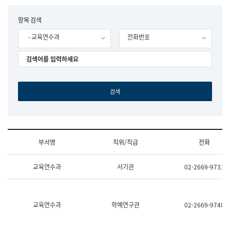
립
국
F
항목 검색
어
o
원
- 교육연수과
전화번호
r
조
m
직
도
국
어
원
원
장
기
획
연
수
부서명
직위/직급
전화
부
기
조
획
교육연수과
서기관
02-2669-9731
직
운
및
영
업
과
무
공
소
공
교육연수과
학예연구관
02-2669-9740
개
언
(부
어
서
과