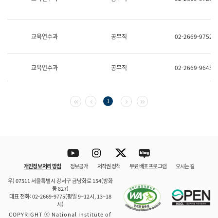
보
과
한
국
교육연수과
공무직
02-2669-9752
어
진
흥
과
교육연수과
공무직
02-2669-9645
수
어
점
자
첫 페이지
이전 페이지
다음 페이지
마지막 페이지
1
진
흥
과
Youtube
Instagram
Twitter
blog
개인정보 처리 방침
정보공개
저작권 정책
무료 배포 프로그램
오시는 길
바로 가기
문체부와 소속기관
우) 07511 서울특별시 강서구 금낭화로 154(방화
동 827)
대표 전화: 02-2669-9775(평일 9~12시, 13~18
시)
COPYRIGHT ⓒ National Institute of