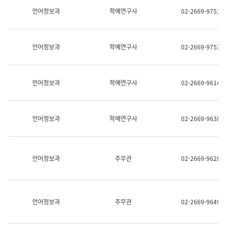
명,
교
언어정보과
학예연구사
02-2669-9751
직
육
위/
연
직
수
급,
과
언어정보과
학예연구사
02-2669-9753
전
어
화,
문
담
연
당
구
언어정보과
학예연구사
02-2669-9614
업
실
무)
어
문
연
언어정보과
학예연구사
02-2669-9638
구
과
어
문
연
언어정보과
주무관
02-2669-9628
구
과
(사
전
팀)
언어정보과
주무관
02-2669-9649
언
어
정