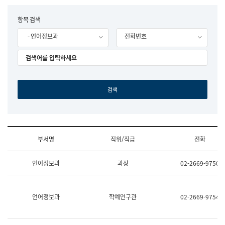
립
국
F
항목 검색
어
o
원
- 언어정보과
전화번호
r
조
m
직
도
국
어
원
원
장
기
획
연
수
부서명
직위/직급
전화
부
기
조
획
언어정보과
과장
02-2669-9750
직
운
및
영
업
과
무
공
언어정보과
학예연구관
02-2669-9754
소
공
개
언
(부
어
서
과