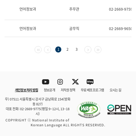
보
과
언어정보과
주무관
02-2669-9759
한
국
어
언어정보과
공무직
02-2669-9650
진
흥
과
수
첫 페이지
이전 페이지
다음 페이지
마지막 페이지
1
2
3
어
점
자
진
흥
과
Youtube
Instagram
Twitter
blog
개인정보 처리 방침
정보공개
저작권 정책
무료 배포 프로그램
오시는 길
바로 가기
문체부와 소속기관
우) 07511 서울특별시 강서구 금낭화로 154(방화
동 827)
대표 전화: 02-2669-9775(평일 9~12시, 13~18
시)
COPYRIGHT ⓒ National Institute of
Korean Language ALL RIGHTS RESERVED.