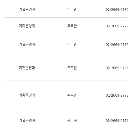
명,
교
직
기획운영과
주무관
02-2669-9780
육
위/
연
직
수
급,
과
기획운영과
주무관
02-2669-9779
전
어
화,
문
담
연
당
기획운영과
주무관
02-2669-9773
구
업
실
무)
어
문
연
기획운영과
주무관
02-2669-9768
구
과
어
문
연
구
기획운영과
주무관
02-2669-9778
과
(사
전
팀)
언
기획운영과
공무직
02-2669-9776
어
정