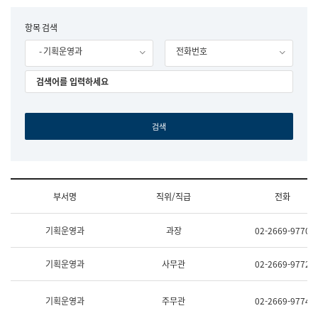
립
국
F
항목 검색
어
o
원
- 기획운영과
전화번호
r
조
m
직
도
국
어
원
원
장
기
획
연
수
부서명
직위/직급
전화
부
기
조
획
기획운영과
과장
02-2669-9770
직
운
및
영
업
과
기획운영과
사무관
02-2669-9772
무
공
소
공
개
언
기획운영과
주무관
02-2669-9774
(부
어
서
과