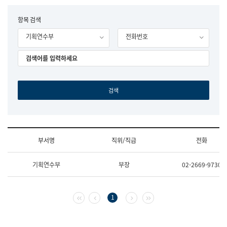
립
국
F
항목 검색
어
o
원
기획연수부
전화번호
r
조
m
직
도
국
어
원
원
장
기
획
연
수
부서명
직위/직급
전화
부
기
조
획
기획연수부
부장
02-2669-9730
직
운
및
영
업
과
무
공
첫 페이지
이전 페이지
다음 페이지
마지막 페이지
1
소
공
개
언
(부
어
서
과