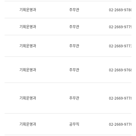
명,
교
직
기획운영과
주무관
02-2669-9780
육
위/
연
직
수
급,
과
기획운영과
주무관
02-2669-9779
전
어
화,
문
담
연
당
기획운영과
주무관
02-2669-9773
구
업
실
무)
어
문
연
기획운영과
주무관
02-2669-9768
구
과
어
문
연
구
기획운영과
주무관
02-2669-9778
과
(사
전
팀)
언
기획운영과
공무직
02-2669-9776
어
정