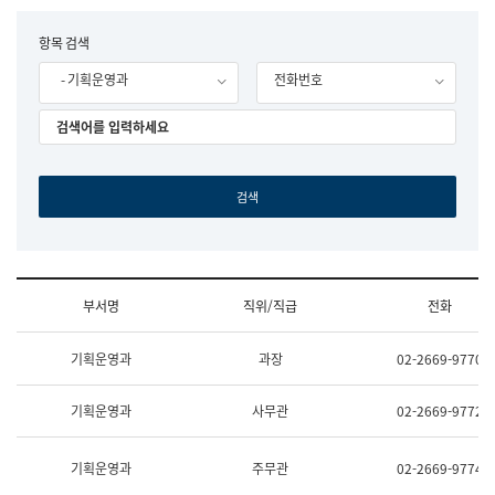
립
국
F
항목 검색
어
o
원
- 기획운영과
전화번호
r
조
m
직
도
국
어
원
원
장
기
획
연
수
부서명
직위/직급
전화
부
기
조
획
기획운영과
과장
02-2669-9770
직
운
및
영
업
과
기획운영과
사무관
02-2669-9772
무
공
소
공
개
언
기획운영과
주무관
02-2669-9774
(부
어
서
과