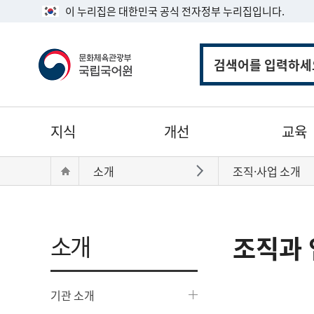
이 누리집은 대한민국 공식 전자정부 누리집입니다.
통
합
검
색
주
지식
개선
교육
메
뉴
현
Home
소개
조직·사업 소개
바로가기
재
위
치:
소개
조직과 
기관 소개