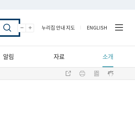
누리집 안내 지도
ENGLISH
전체 
축소
확대
알림
자료
소개
주소 복사
프린트
점자파일 내려받기
점자뷰어 보