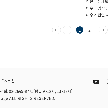
ㅇ 한국수어 활
ㅇ 수어 영상 
ㅇ 수어 관련 
첫 페이지
이전 페이지
1
2
Yout
오시는 길
전화: 02-2669-9775(평일 9~12시, 13~18시)
guage ALL RIGHTS RESERVED.