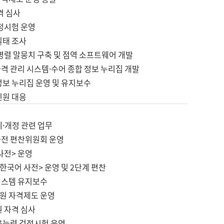
격 심사
검정시험 운영
실태 조사
병렬 말뭉치 구축 및 점역 소프트웨어 개발
격 관리 시스템·수어 종합 정보 누리집 개발
정보 누리집 운영 및 유지보수
민원 대응
제·개정 관련 업무
사전 편찬위원회 운영
사전> 운영
한국어 사전> 운영 및 2단계 편찬
시스템 유지보수
원 자격제도 운영
원 자격 심사
육능력 검정시험 운영