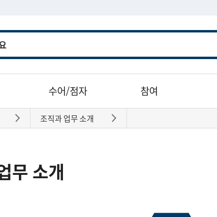
수어/점자
참여
조직과 업무 소개
바로가기
바로가기
업무 소개