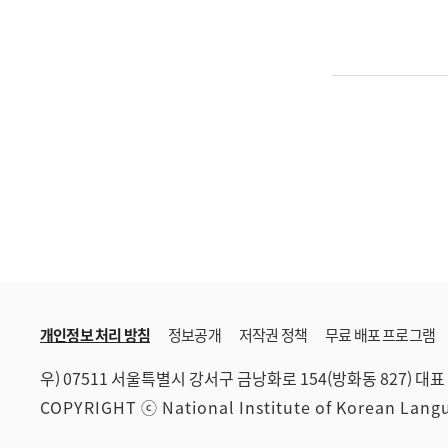
개인정보 처리 방침
정보공개
저작권 정책
무료 배포 프로그램
우) 07511 서울특별시 강서구 금낭화로 154(방화동 827)
대표 
COPYRIGHT ⓒ National Institute of Korean Lan