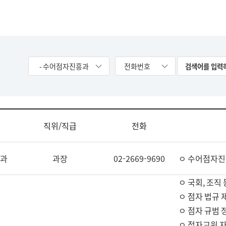
- 수어점자진흥과
전화번호
직위/직급
전화
과
과장
02-2669-9690
ㅇ 수어점자진
ㅇ 국회, 조직 
ㅇ 점자 법규 
ㅇ 점자 규범 
ㅇ 점자교원 