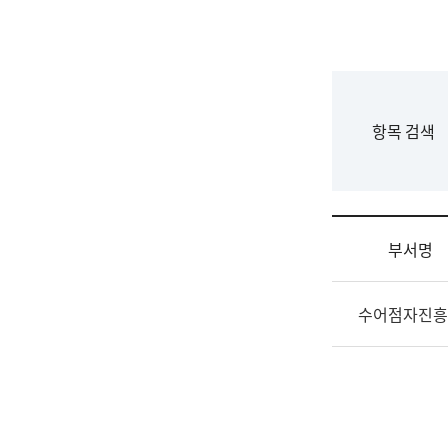
국
립
국
어
원
F
항목 검색
조
o
직
r
도
m
국
어
부서명
원
원
조
장
수어점자진흥
직
기
및
획
업
연
무
수
소
부
개
기