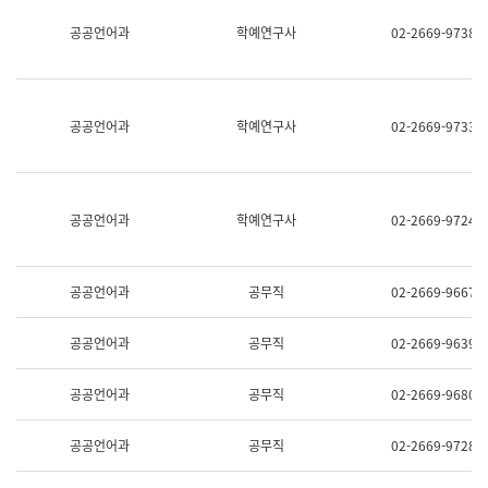
명,
교
공공언어과
학예연구사
02-2669-9738
직
육
위/
연
직
수
급,
과
전
어
공공언어과
학예연구사
02-2669-9733
화,
문
담
연
당
구
업
실
무)
어
공공언어과
학예연구사
02-2669-9724
문
연
구
과
공공언어과
공무직
02-2669-9667
어
문
연
공공언어과
공무직
02-2669-9639
구
과
(사
공공언어과
공무직
02-2669-9680
전
팀)
언
공공언어과
공무직
02-2669-9728
어
정