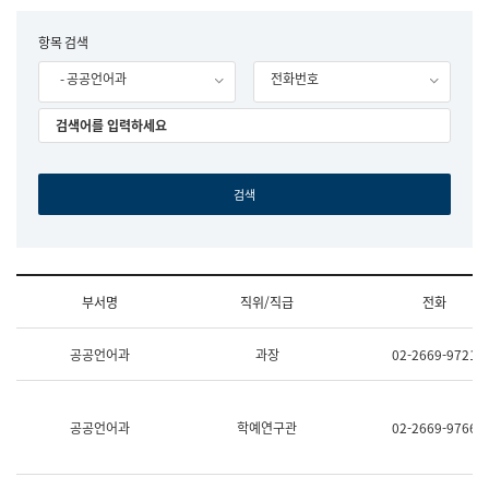
립
국
F
항목 검색
어
o
원
- 공공언어과
전화번호
r
조
m
직
도
국
어
원
원
장
기
획
연
수
부서명
직위/직급
전화
부
기
조
획
공공언어과
과장
02-2669-9721
직
운
및
영
업
과
무
공
공공언어과
학예연구관
02-2669-9766
소
공
개
언
(부
어
서
과