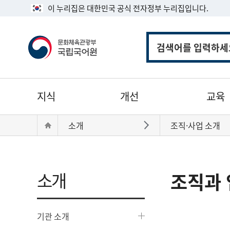
이 누리집은 대한민국 공식 전자정부 누리집입니다.
통
합
검
색
주
지식
개선
교육
메
뉴
현
Home
소개
조직·사업 소개
바로가기
재
위
치:
소개
조직과 
기관 소개