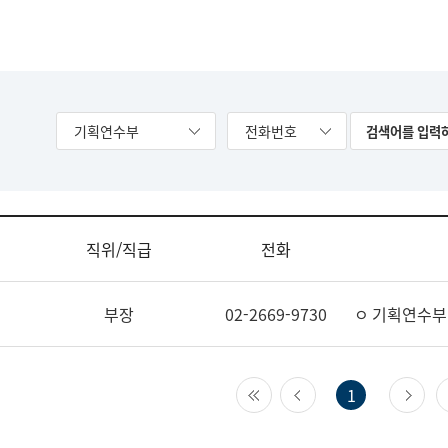
기획연수부
전화번호
직위/직급
전화
부장
02-2669-9730
ㅇ 기획연수부
첫 페이지
이전 페이지
다
1