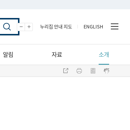
누리집 안내 지도
ENGLISH
전체 
축소
확대
알림
자료
소개
주소 복사
프린트
점자파일 내려받기
점자뷰어 보