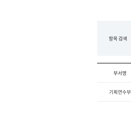
국
립
국
어
원
F
항목 검색
조
o
직
r
도
m
국
어
부서명
원
원
조
장
기획연수부
직
기
및
획
업
연
무
수
소
부
개
기