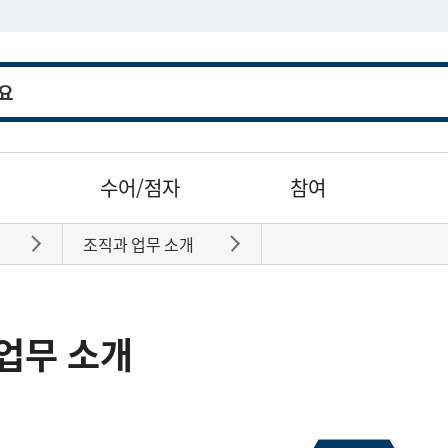
수어/점자
참여
조직과 업무 소개
바로가기
바로가기
업무 소개