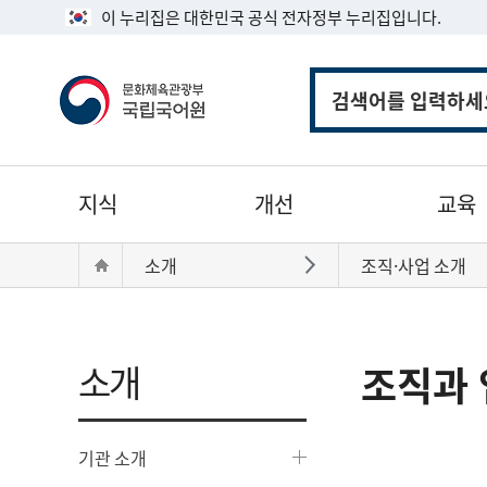
이 누리집은 대한민국 공식 전자정부 누리집입니다.
통
합
검
색
주
지식
개선
교육
메
뉴
현
Home
소개
조직·사업 소개
바로가기
재
위
치:
소개
조직과 
기관 소개