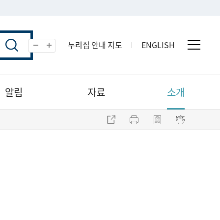
누리집 안내 지도
ENGLISH
전체 
축소
확대
알림
자료
소개
주소 복사
프린트
점자파일 내려받기
점자뷰어 보