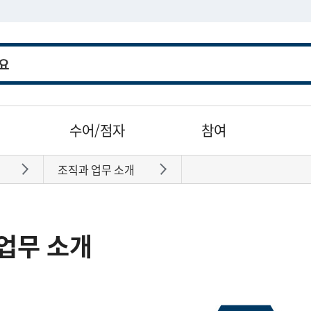
수어/점자
참여
조직과 업무 소개
바로가기
바로가기
업무 소개