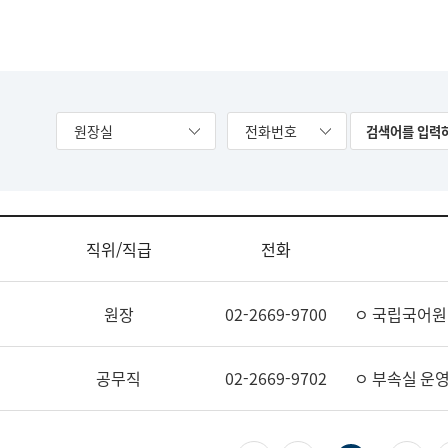
원장실
전화번호
직위/직급
전화
원장
02-2669-9700
ㅇ 국립국어원
공무직
02-2669-9702
ㅇ 부속실 운