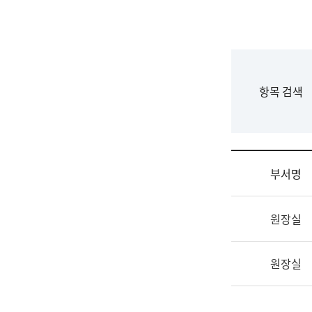
국
립
국
어
원
F
항목 검색
조
o
직
r
도
m
국
어
부서명
원
원
조
장
원장실
직
기
및
획
업
연
원장실
무
수
소
부
개
기