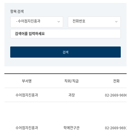
립
국
F
항목 검색
어
o
원
- 수어점자진흥과
전화번호
r
조
m
직
도
국
어
원
원
장
기
획
연
수
부서명
직위/직급
전화
부
기
조
획
수어점자진흥과
과장
02-2669-9690
직
운
및
영
업
과
무
공
소
공
개
언
(부
어
수어점자진흥과
학예연구관
02-2669-9691
서
과