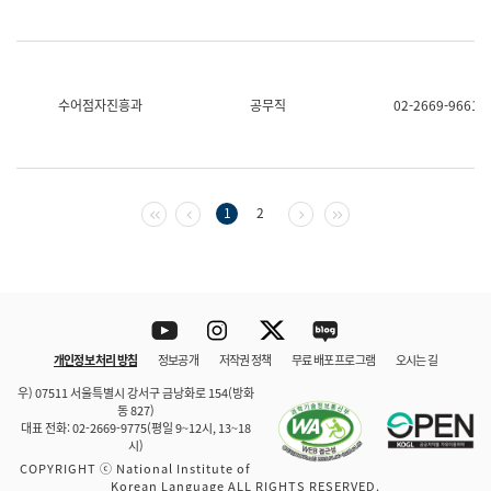
수어점자진흥과
공무직
02-2669-9661
첫 페이지
이전 페이지
다음 페이지
마지막 페이지
1
2
Youtube
Instagram
Twitter
blog
개인정보 처리 방침
정보공개
저작권 정책
무료 배포 프로그램
오시는 길
바로 가기
문체부와 소속기관
우) 07511 서울특별시 강서구 금낭화로 154(방화
동 827)
대표 전화: 02-2669-9775(평일 9~12시, 13~18
시)
COPYRIGHT ⓒ National Institute of
Korean Language ALL RIGHTS RESERVED.