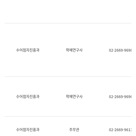
명,
교
직
육
위/
연
직
수
급,
과
전
어
화,
문
담
연
당
구
수어점자진흥과
학예연구사
02-2669-9698
업
실
무)
어
문
연
구
과
어
문
연
수어점자진흥과
학예연구사
02-2669-9696
구
과
(사
전
팀)
언
어
수어점자진흥과
주무관
02-2669-9613
정