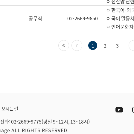
ㅇ 전산망 관련
ㅇ 한국어-외
공무직
02-2669-9650
ㅇ 국어 말뭉치
ㅇ 언어문화자원
첫 페이지
이전 페이지
1
2
3
Yout
오시는 길
전화: 02-2669-9775(평일 9~12시, 13~18시)
guage ALL RIGHTS RESERVED.