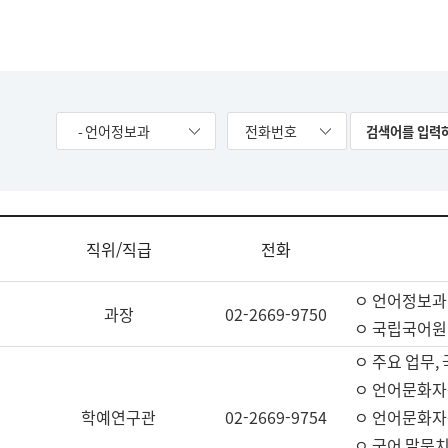
- 언어정보과
전화번호
직위/직급
전화
ㅇ 언어정보과
과장
02-2669-9750
ㅇ 국립국어원
ㅇ 주요 업무,
ㅇ 언어문화자
학예연구관
02-2669-9754
ㅇ 언어문화자
ㅇ 국어 말뭉치