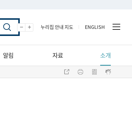
누리집 안내 지도
ENGLISH
전체 
축소
확대
알림
자료
소개
주소 복사
프린트
점자파일 내려받기
점자뷰어 보