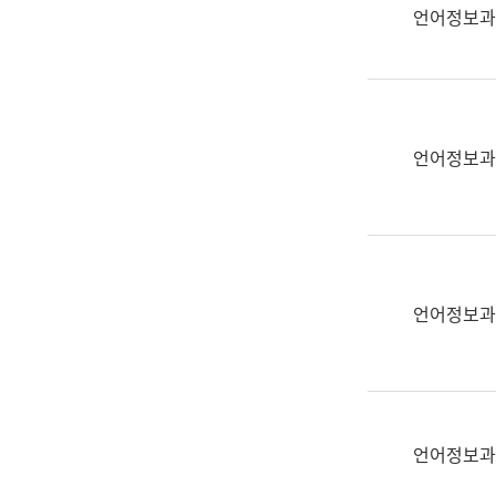
실
언어정보과
어
문
연
구
과
언어정보과
어
문
연
구
과
(사
언어정보과
전
팀)
언
어
정
언어정보과
보
과