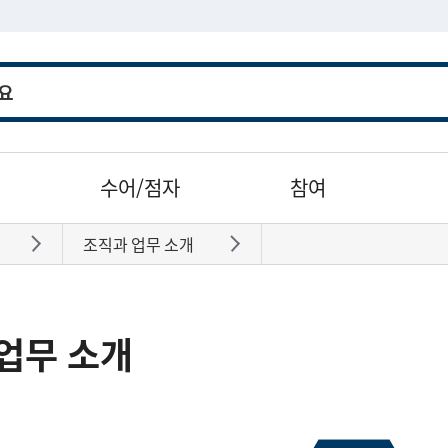
수어/점자
참여
조직과 업무 소개
바로가기
바로가기
업무 소개