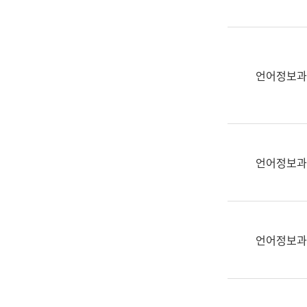
(부
획
서
운
명,
영
직
과
위/
언어정보과
공
직
공
급,
언
전
어
화,
과
담
교
언어정보과
당
육
업
연
무)
수
과
언어정보과
어
문
연
구