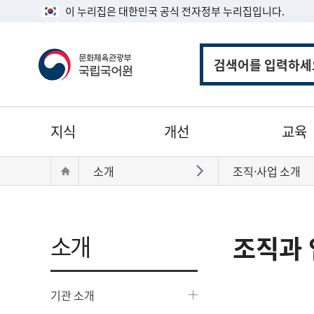
이 누리집은 대한민국 공식 전자정부 누리집입니다.
통
합
검
색
주
지식
개선
교육
메
뉴
현
Home
소개
조직·사업 소개
바로가기
재
위
치:
소개
조직과 
기관 소개