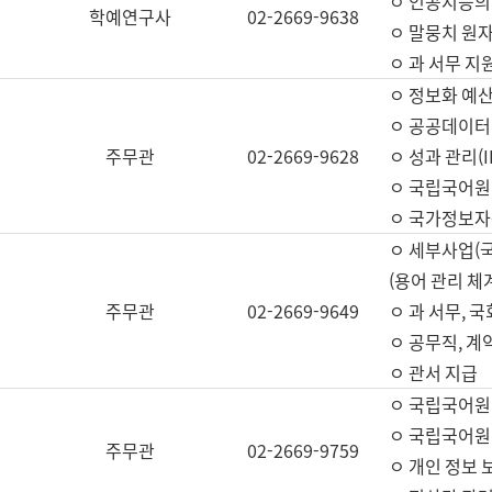
ㅇ 인공지능의
학예연구사
02-2669-9638
ㅇ 말뭉치 원자
ㅇ 과 서무 지
ㅇ 정보화 예산
ㅇ 공공데이터 
주무관
02-2669-9628
ㅇ 성과 관리(
ㅇ 국립국어원
ㅇ 국가정보자
ㅇ 세부사업(
(용어 관리 체
주무관
02-2669-9649
ㅇ 과 서무, 
ㅇ 공무직, 계
ㅇ 관서 지급
ㅇ 국립국어원
ㅇ 국립국어원
주무관
02-2669-9759
ㅇ 개인 정보 