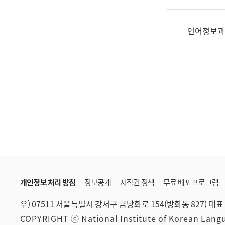
한
국
어
언어정보과
진
흥
과
수
어
점
자
진
흥
과
개인정보 처리 방침
정보공개
저작권 정책
무료 배포 프로그램
우) 07511 서울특별시 강서구 금낭화로 154(방화동 827)
대표 
COPYRIGHT ⓒ National Institute of Korean Lan