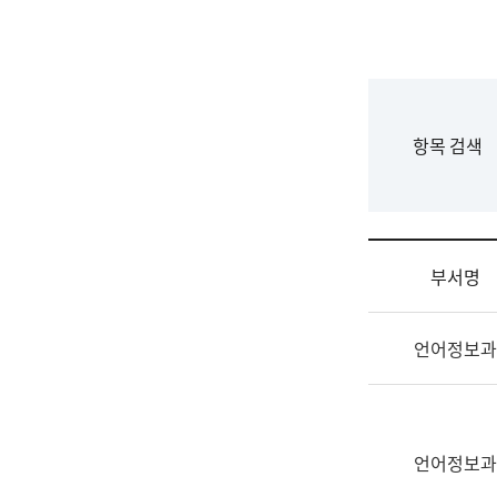
국
립
국
어
원
F
항목 검색
조
o
직
r
도
m
국
어
부서명
원
원
조
장
언어정보과
직
기
및
획
업
연
무
수
소
언어정보과
부
개
기