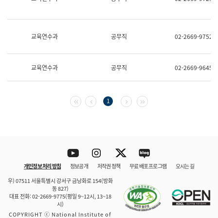
보
과
한
국
교육연수과
공무직
02-2669-9752
어
진
흥
과
교육연수과
공무직
02-2669-9645
수
어
점
자
첫 페이지
이전 페이지
다음 페이지
마지막 페이지
1
진
흥
과
Youtube
Instagram
Twitter
blog
개인정보 처리 방침
정보공개
저작권 정책
무료 배포 프로그램
오시는 길
바로 가기
문체부와 소속기관
우) 07511 서울특별시 강서구 금낭화로 154(방화
동 827)
대표 전화: 02-2669-9775(평일 9~12시, 13~18
시)
COPYRIGHT ⓒ National Institute of