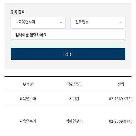
립
국
F
항목 검색
어
o
원
- 교육연수과
전화번호
r
조
m
직
도
국
어
원
원
장
기
획
연
수
부서명
직위/직급
전화
부
기
조
획
교육연수과
서기관
02-2669-9731
직
운
및
영
업
과
무
공
소
공
교육연수과
학예연구관
02-2669-9740
개
언
(부
어
서
과