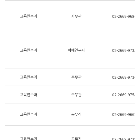
명,
교
직
육
위/
연
교육연수과
사무관
02-2669-9684
직
수
급,
과
전
어
화,
문
담
연
당
구
교육연수과
학예연구사
02-2669-9735
업
실
무)
어
문
연
구
교육연수과
주무관
02-2669-9736
과
어
문
교육연수과
주무관
02-2669-9758
연
구
과
(사
교육연수과
공무직
02-2669-9662
전
팀)
언
어
정
교육연수과
공무직
02-2669-9729