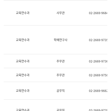
명,
교
직
육
위/
연
교육연수과
사무관
02-2669-9684
직
수
급,
과
전
어
화,
문
담
연
당
구
교육연수과
학예연구사
02-2669-9735
업
실
무)
어
문
연
구
교육연수과
주무관
02-2669-9736
과
어
문
교육연수과
주무관
02-2669-9758
연
구
과
(사
교육연수과
공무직
02-2669-9662
전
팀)
언
어
정
교육연수과
공무직
02-2669-9729