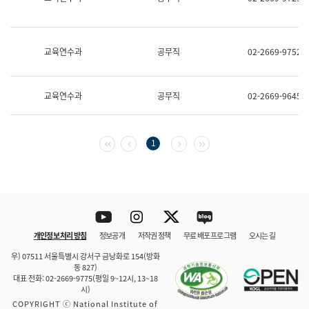
보
과
한
국
교육연수과
공무직
02-2669-9752
어
진
흥
과
교육연수과
공무직
02-2669-9645
수
어
점
자
첫 페이지
이전 페이지
다음 페이지
마지막 페이지
1
진
흥
과
Youtube
Instagram
Twitter
blog
개인정보 처리 방침
정보공개
저작권 정책
무료 배포 프로그램
오시는 길
바로 가기
문체부와 소속기관
우) 07511 서울특별시 강서구 금낭화로 154(방화
동 827)
대표 전화: 02-2669-9775(평일 9~12시, 13~18
시)
COPYRIGHT ⓒ National Institute of