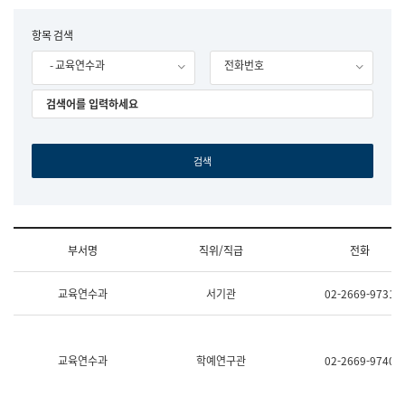
립
국
F
항목 검색
어
o
원
- 교육연수과
전화번호
r
조
m
직
도
국
어
원
원
장
기
획
연
수
부서명
직위/직급
전화
부
기
조
획
교육연수과
서기관
02-2669-9731
직
운
및
영
업
과
무
공
소
공
교육연수과
학예연구관
02-2669-9740
개
언
(부
어
서
과