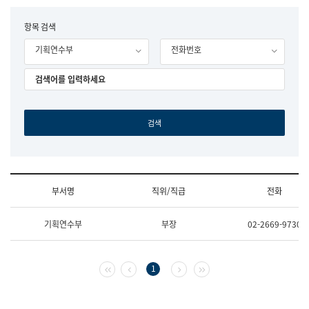
립
국
F
항목 검색
어
o
원
기획연수부
전화번호
r
조
m
직
도
국
어
원
원
장
기
획
연
수
부서명
직위/직급
전화
부
기
조
획
기획연수부
부장
02-2669-9730
직
운
및
영
업
과
무
공
첫 페이지
이전 페이지
다음 페이지
마지막 페이지
1
소
공
개
언
(부
어
서
과