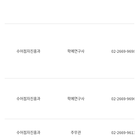
명,
교
직
육
위/
연
직
수
급,
과
전
어
화,
문
담
연
당
구
수어점자진흥과
학예연구사
02-2669-9698
업
실
무)
어
문
연
구
과
어
문
연
수어점자진흥과
학예연구사
02-2669-9696
구
과
(사
전
팀)
언
어
수어점자진흥과
주무관
02-2669-9613
정