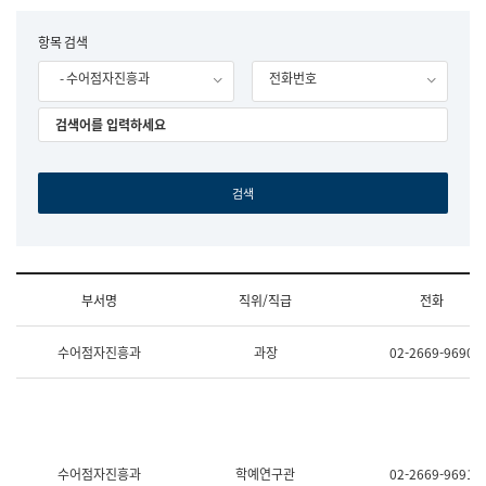
립
국
F
항목 검색
어
o
원
- 수어점자진흥과
전화번호
r
조
m
직
도
국
어
원
원
장
기
획
연
수
부서명
직위/직급
전화
부
기
조
획
수어점자진흥과
과장
02-2669-9690
직
운
및
영
업
과
무
공
소
공
개
언
(부
어
수어점자진흥과
학예연구관
02-2669-9691
서
과