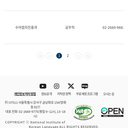
수어점자진흥과
공무직
02-2669-9661
첫 페이지
이전 페이지
다음 페이지
마지막 페이지
1
2
Youtube
Instagram
Twitter
blog
개인정보 처리 방침
정보공개
저작권 정책
무료 배포 프로그램
오시는 길
바로 가기
문체부와 소속기관
우) 07511 서울특별시 강서구 금낭화로 154(방화
동 827)
대표 전화: 02-2669-9775(평일 9~12시, 13~18
시)
COPYRIGHT ⓒ National Institute of
Korean Language ALL RIGHTS RESERVED.