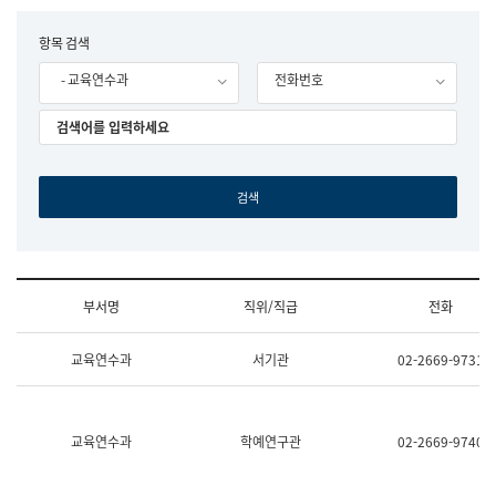
립
국
F
항목 검색
어
o
원
- 교육연수과
전화번호
r
조
m
직
도
국
어
원
원
장
기
획
연
수
부서명
직위/직급
전화
부
기
조
획
교육연수과
서기관
02-2669-9731
직
운
및
영
업
과
무
공
소
공
교육연수과
학예연구관
02-2669-9740
개
언
(부
어
서
과