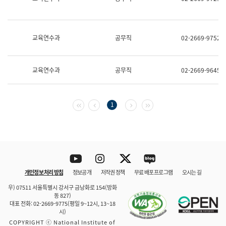
보
과
한
국
교육연수과
공무직
02-2669-9752
어
진
흥
과
교육연수과
공무직
02-2669-9645
수
어
점
자
첫 페이지
이전 페이지
다음 페이지
마지막 페이지
1
진
흥
과
Youtube
Instagram
Twitter
blog
개인정보 처리 방침
정보공개
저작권 정책
무료 배포 프로그램
오시는 길
바로 가기
문체부와 소속기관
우) 07511 서울특별시 강서구 금낭화로 154(방화
동 827)
대표 전화: 02-2669-9775(평일 9~12시, 13~18
시)
COPYRIGHT ⓒ National Institute of