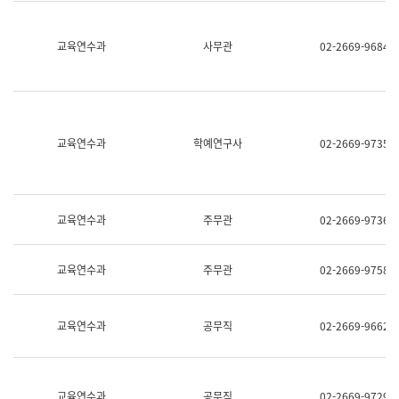
명,
교
직
육
위/
연
교육연수과
사무관
02-2669-9684
직
수
급,
과
전
어
화,
문
담
연
당
구
교육연수과
학예연구사
02-2669-9735
업
실
무)
어
문
연
구
교육연수과
주무관
02-2669-9736
과
어
문
교육연수과
주무관
02-2669-9758
연
구
과
(사
교육연수과
공무직
02-2669-9662
전
팀)
언
어
정
교육연수과
공무직
02-2669-9729